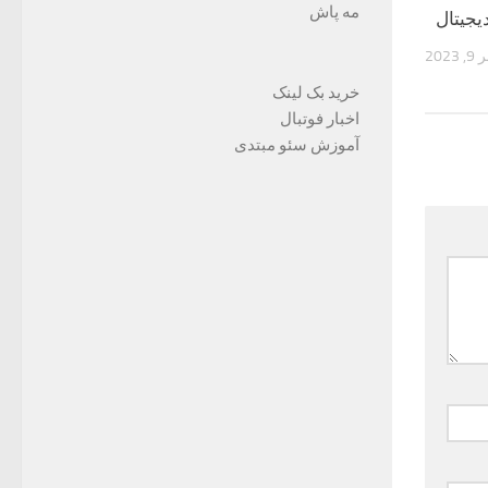
مه پاش
جیتال
202
خرید بک لینک
اخبار فوتبال
آموزش سئو مبتدی