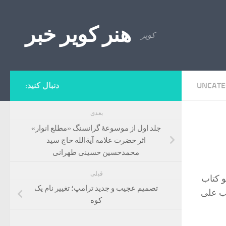
Skip to content
هنر کویر خبر
کویر
UNCATE
دنبال کنید:
بعدی
جلد اول از موسوعۀ گرانسنگ «مطلع انوار»
اثر حضرت علامه آیة‌الله حاج سید
محمدحسین حسینی طهرانی
قبلی
و كتاب
تصمیم عجیب و جدید ترامپ؛ تغییر نام یک
يب على
کوه