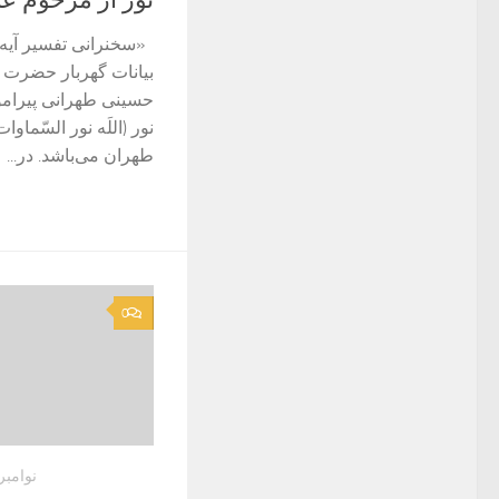
بیانات گهربار حضرت 
حسینی طهرانی پیرامون
نور (اللَه نور السّماو
طهران می‌باشد. در...
0
نوامبر 28, 022