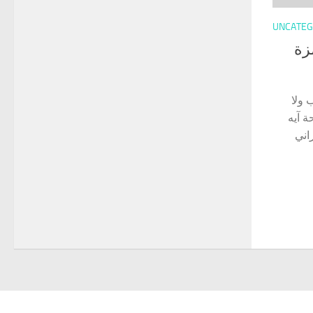
UNCATEG
زة
 ولا
ة آيه
اني