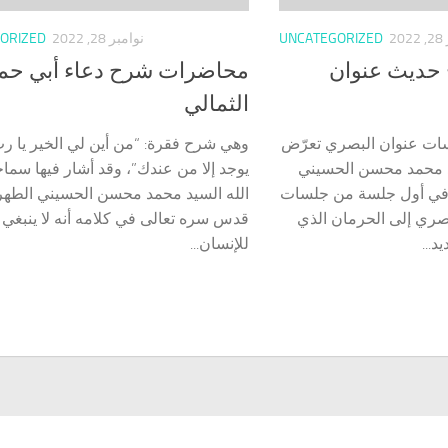
2
UNCATEGORIZED
نوامبر 28, 2022
ORIZED
حديث عنوان
محاضرات شرح دعاء أبي حم
الثمالي
ات عنوان البصري تعرّض
وهي شرح فقرة: “من أين لي الخير يا رب
يد محمد محسن الحسيني
يوجد إلا من عندك”، وقد أشار فيها سماح
في أول جلسة من جلسات
الله السيد محمد محسن الحسيني الطهر
ري إلى الحرمان الذي
قدس سره تعالى في كلامه أنه لا ينبغي
...
للإنسان...