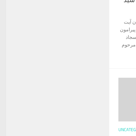
 آیت
یرامون
سجاد
 مرحوم
UNCATEG