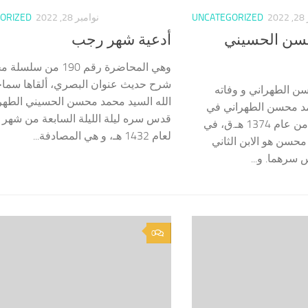
2
UNCATEGORIZED
نوامبر 28, 2022
ORIZED
سن الحسيني
أدعية شهر رجب
وهي المحاضرة رقم 190 من
شرح حديث عنوان البصري، ألقاها سماح
ن الطهراني و وفاته
الله السيد محمد محسن الحسيني الطهر
حمد محسن الطهراني في
قدس سره ليلة الليلة السابعة من شهر
23 من شوال ‌المكرّم من عام 1374 هـ.ق، في
لعام 1432 هـ، و هي المصادفة...
حسن هو الابن الثاني
 سرهما. و...
0