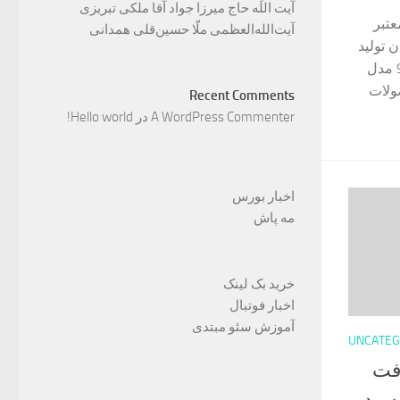
آیت اللَه حاج میرزا جواد آقا ملکی تبریزی
عتبر
آیت‌الله‌العظمی ملّا حسین‌قلی همدانی
 تولید
سینک ظرفشویی می باشد و بیش از 90 مدل
ولات
Recent Comments
A WordPress Commenter
در
Hello world!
اخبار بورس
مه پاش
خرید بک لینک
اخبار فوتبال
آموزش سئو مبتدی
UNCATEG
رفت
 سید