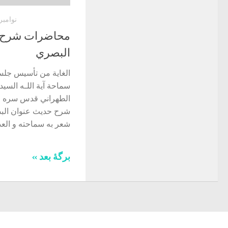
نوامبر 28, 022
محاضرات شرح 
البصري
الغاية من تأسيس جلس
سماحة آية اللـه الس
الطهراني قدس سره 
شرح حديث عنوان البص
شعر به سماحته و العديد
برگهٔ بعد »