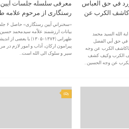
ورد في حق العباس
معرفی سلسله جلسات آیین
ا كاشف الكرب عن
رستگاری از مرحوم علامه ط
«سخنراني آیین ر
بیانات ارزشمند علاّمه سیدمحمد حسین
ية الله السيد محمد
طهرانی (۱۳۷۴-۱۳۰۵) با بعضی از 
 في حق أبي الفضل
پیرامون ارکان، آداب و امور لازم در مرا
(ياكاشف الكرب عن وجه
سیر و سلوک الی الله است...
ف الكرب وكيف كشف
لكرب عن وجه الحسين...
0