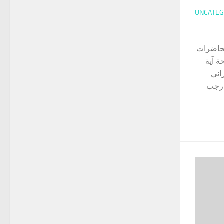
UNCATEG
 سلسلة محاضرات
ة آية
اني
 رجب