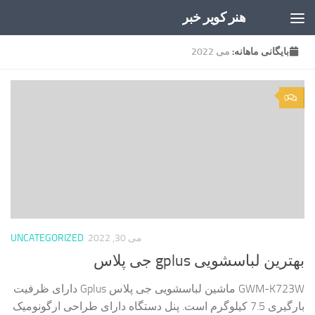
هنر کویر خبر
Skip to content
بایگانی‌ ماهانه:
می 2022
0
می 30, 2022
UNCATEGORIZED
بهترین لباسشویی gplus جی پلاس
GWM-K723W ماشین لباسشویی جی پلاس Gplus دارای ظرفیت
بارگیری 7.5 کیلوگرم است. پنل دستگاه دارای طراحی ارگونومیک