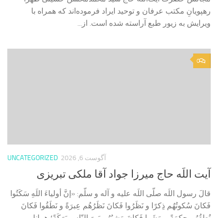
رهپویانِ مکتب عرفان و توحید ایراد فرموده‌اند که همراه با
ویرایش به زیور طبع آراسته شده است. از...
0
آگوست 6, 2026
UNCATEGORIZED
آیت اللَه حاج میرزا جواد آقا ملکی تبریزی
قالَ رسول اللَه صلّى اللَه عليه و آله و سلّم: «إنَّ أولياءَ اللَهِ سَكَتُوا
فَكانَ سُكوتُهُم ذِكرًا و نَظَرُوا فَكانَ نَظَرُهُم عِبرَةً و نَطَقُوا فَكانَ
نُطقُهُم حِكمَةً و مَشَوا فَكانَ مَشيُهُم بَينَ النّاسِ بَرَكَةً؛ همانا...