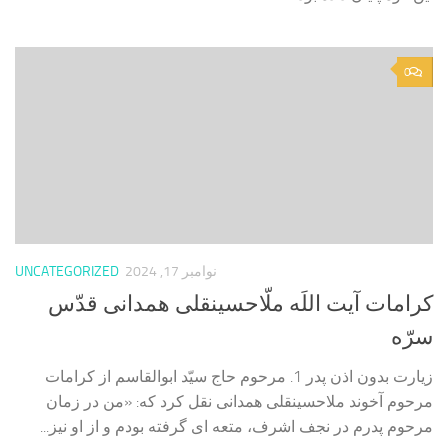
0
نوامبر 17, 2024
UNCATEGORIZED
کرامات آیت اللَه ملّاحسینقلی همدانی قدّس
سرّه
زیارت بدون اذن پدر 1. مرحوم حاج سيّد ابوالقاسم از كرامات
مرحوم آخوند ملاحسينقلى همدانى نقل كرد كه: «من در زمان
مرحوم پدرم در نجف اشرف، متعه‏ اى گرفته بودم و از او نيز...