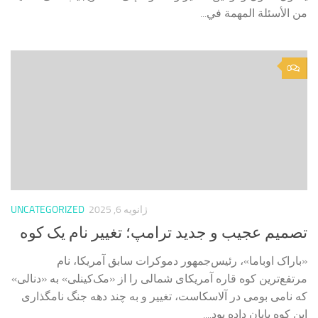
من الأسئلة المهمة في...
0
ژانویه 6, 2025
UNCATEGORIZED
تصمیم عجیب و جدید ترامپ؛ تغییر نام یک کوه
«باراک اوباما»، رئیس‌جمهور دموکرات سابق آمریکا، نام
مرتفع‌ترین کوه قاره آمریکای شمالی را از «مک‌کینلی» به «دنالی»
که نامی بومی در آلاسکاست، تغییر و به چند دهه جنگ نامگذاری
این کوه پایان داده بود....