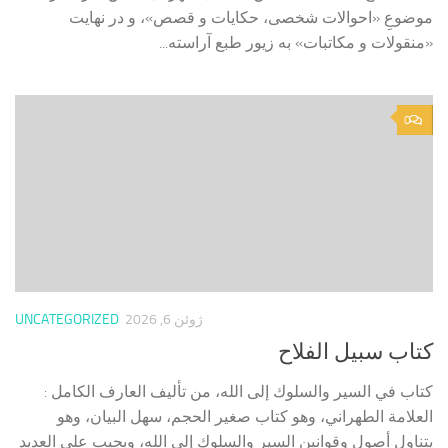
موضوعِ «احوالات شخصی، حکایات و قصص»، و در نهایت
«منقولات و مکاتبات» به زیور طبع آراسته...
0
ژوئن 6, 2026
UNCATEGORIZED
كتاب سبيل الفلاح
كتاب في السير والسلوك إلى الله، من تأليف العارف الكامل :
العلامة الطهراني، وهو كتاب صغير الحجم، سهل البيان، وهو
يتناول أصول وقوانين السير والسلوك إلى الله، ويجيب على العديد