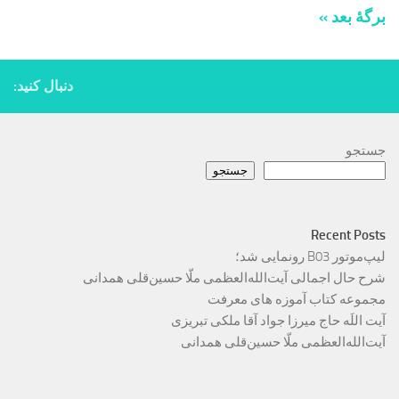
برگهٔ بعد »
دنبال کنید:
جستجو
جستجو
Recent Posts
لیپ‌موتور B03 رونمایی شد؛
شرح حال اجمالی آیت‌الله‌العظمی ملّا حسین‌قلی همدانی
مجموعه کتاب آموزه های معرفت
آیت اللَه حاج میرزا جواد آقا ملکی تبریزی
آیت‌الله‌العظمی ملّا حسین‌قلی همدانی