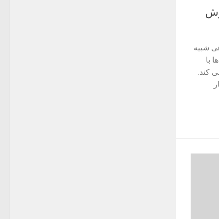
وش
ی شبیه
ها با
 کند.
ر