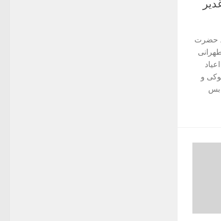
دیر
ظ حضرت
طهرانی
عیاد
وکی و
 بس