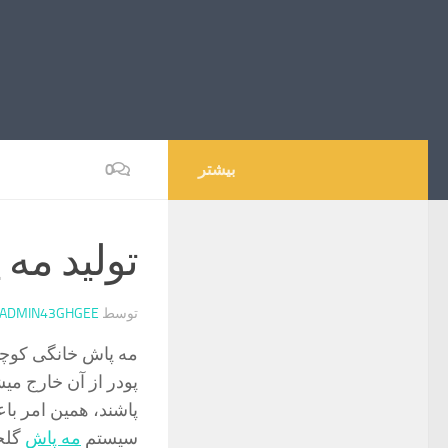
بیشتر
0
تولید مه
توسط
ADMIN43GHGEE
مه پاش خانگی کوچک
پودر از آن خارج می
پاشند، همین امر با
سیستم
مه پاش
گلخا