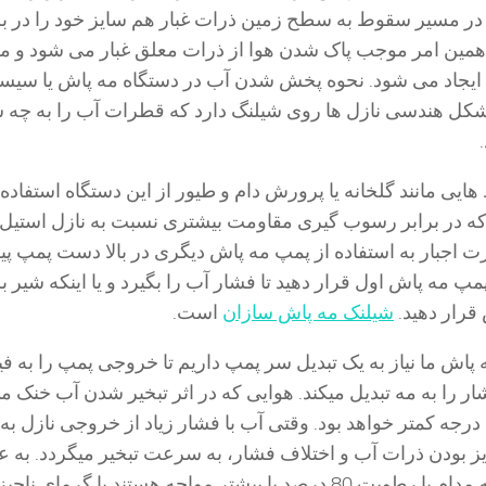
1 میکرون در مسیر سقوط به سطح زمین ذرات غبار هم سایز خود را در ب
همین امر موجب پاک شدن هوا از ذرات معلق غبار می شود و 
 ایجاد می شود. نحوه پخش شدن آب در دستگاه مه پاش یا سیس
شکل هندسی نازل ها روی شیلنگ دارد که قطرات آب را به چه
ایی مانند گل­خانه یا پرورش دام و طیور از این دستگاه استفاده
که در برابر رسوب گیری مقاومت بیشتری نسبت به نازل استیل ی
ت اجبار به استفاده از پمپ مه پاش دیگری در بالا دست پمپ پی
پمپ مه پاش اول قرار دهید تا فشار آب را بگیرد و یا اینکه شیر 
قرار دهید.
شیلنک مه پاش سازان
است.
پاش ما نیاز به یک تبدیل سر پمپ داریم تا خروجی پمپ را به فی
ار را به مه تبدیل میکند. هوایی که در اثر تبخیر شدن آب خنک 
به میزان 10 الی 20 درجه کمتر خواهد بود. وقتی آب با فشار زیاد از خروجی نازل ب
یز بودن ذرات آب و اختلاف فشار، به سرعت تبخیر میگردد. به ع
مثال، در مناطقی که مدام با رطوبت 80 درصد یا بیشتر مواجه هستند یا گرمای