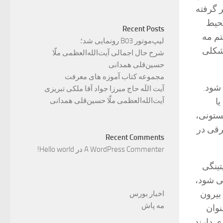
ر گرفته
محیط
Recent Posts
تم مه
لیپ‌موتور B03 رونمایی شد؛
 شکلی
شرح حال اجمالی آیت‌الله‌العظمی ملّا
حسین‌قلی همدانی
مجموعه کتاب آموزه های معرفت
 شود.
آیت اللَه حاج میرزا جواد آقا ملکی تبریزی
آیت‌الله‌العظمی ملّا حسین‌قلی همدانی
ا
ستونی،
برقی در
Recent Comments
A WordPress Commenter
در
Hello world!
تینگی
می شود،
ه بیرون
اخبار بورس
مه پاش
نوان
 ناچیزی دارند