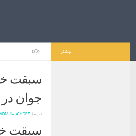
بیشتر
0
سبقت خطر
جوان در د
توسط
ADMIN43GHGEE
سبقت خطر