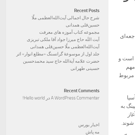
Recent Posts
شرح حال اجمالی آیت‌الله‌العظمی ملّا
حسین‌قلی همدانی
مجموعه کتاب آموزه های معرفت
جعه‌ای
آیت اللَه حاج میرزا جواد آقا ملکی تبریزی
آیت‌الله‌العظمی ملّا حسین‌قلی همدانی
جلد اول از موسوعۀ گرانسنگ «مطلع انوار» اثر
 است و
حضرت علامه آیة‌الله حاج سید محمدحسین
مهم
حسینی طهرانی
 مربوط
Recent Comments
آسیا
A WordPress Commenter
در
Hello world!
ینگ به
غاز
شوند.
اخبار بورس
مه پاش