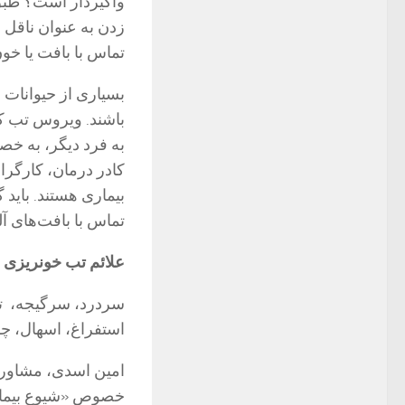
واگیردار است؟ طبق
زدن به عنوان ناقل 
تماس با بافت یا خو
بسیاری از حیوانات ا
باشند. ویروس تب کر
به فرد دیگر، به خص
کادر درمان، کارگرا
بیماری هستند. بای
تماس با بافت‌های آ
علائم تب خونریزی 
سردرد، سرگیجه، تب
استفراغ، اسھال، چش
امین اسدی، مشاور 
خصوص «شیوع بیماری