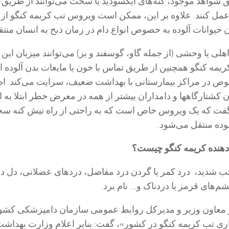
 شواهد موجود، کنه‌های ایکسودید یا سخت می‌توانند از طریق
عمل کنند. علاوه بر این، ممکن است ویروس تب کریمه کنگو از
ن حیوانات آلوده به خصوص انواع دام در زمان ذبح به انسان منت
هلی یا وحشی (از جمله گاو، گوسفند و بز) می‌توانند میزبان ای
یمه کنگو همچنین از طریق تماس با خون یا مایعات بدن آلوده ا
وص در مراکز بیمارستانی با بھداشت ضعیف، سرایت می‌کند. اص
ن کشتارگاهھا و دامداران بیشتر از همه در معرض خطر ابتلا به ا
د گفت که یک ویروس خاص است که به راحتی از راه نیش کنه سخ
لوده منتقل می‌شود.
دهنده کریمه کنگو چیست؟
 شدید، درد کمر یا گردن درد مفاصل، درد‌های عضلانی، دل در
م‌های قرمز یا دردناک و… نام برد.
معاون وزیر و مدیرکل روابط عمومی سازمان دامپزشکی کشور
 تب کریمه کنگو در کشور»، گفت: بنابر اعلام وزارت بهداشت