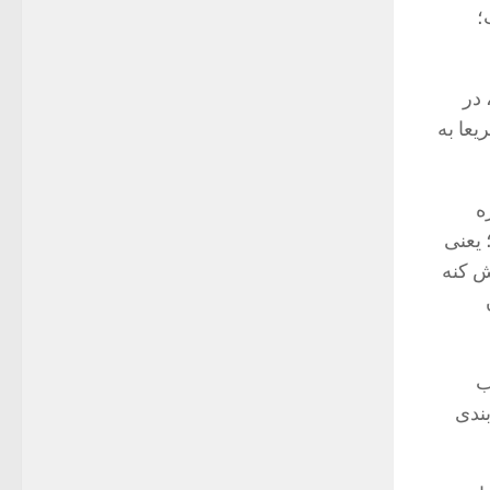
؛
 در
یعا به
ه
ت؛ یعنی
یش کنه
ب
بندی