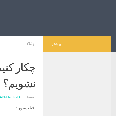
بیشتر
0
چکار کنیم
نشویم؟
توسط
ADMIN43GHGEE
آفتاب‌‌نیوز :