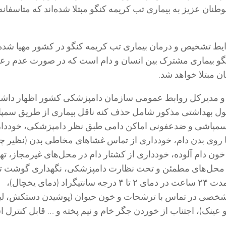
ر از هموطنان عزیز به بیماری تب کریمه کنگو مبتلا شده‌اند که متاسفان
رایط تشخیص و درمان بیماری تب کریمه کنگو در کشور مهیا شد
نگو بیماری مشترک بین انسان و دام است که در صورت عدم رع
ن مبتلا خواهد شد.
و مدیرکل روابط عمومی سازمان دامپزشکی کشور اظهار داشت
صول بهداشتی مذکور شامل حذف کنه ناقل بیماری از طریق سمپ
و سمپاشی و ضدعفونی اماکن دامی طبق نظر دامپزشکی، خوددار
ا روی بدن دام، خودداری از تماس غشا‌های مخاطی بدن (نظیر 
خون دام آلوده، خودداری از کشتار دام در محل‌های غیرمجاز، تهی
 محل‌های مطمئن و تحت نظارت دامپزشکی، نگهداری گوشت تا
به صورت کامل به مدت ۲۴ ساعت در دمای ۲ تا ۴ درجه سانتیگراد (دمای یخچال)،
صی در تماس با ترشحات و خون حیوان (پوشیدن دستکش، ل
 عینک)، اجتناب از خوردن جگر خام و نیم پخته و … قابل کنترل 