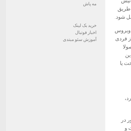
 نیش
مه پاش
 طریق
قل شود.
خرید بک لینک
ن ویروس
اخبار فوتبال
ز فردی
آموزش سئو مبتدی
ولا
ین
ت یا
د،
 در
 و