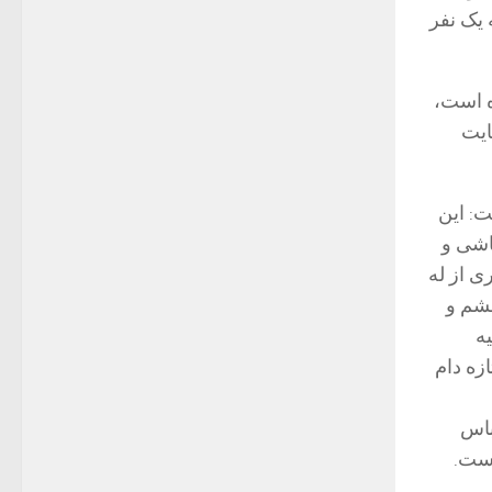
ه یک نفر
ه است،
ایت
: این
اشی و
ی از له
چشم و
ه
زه دام
باس
است.