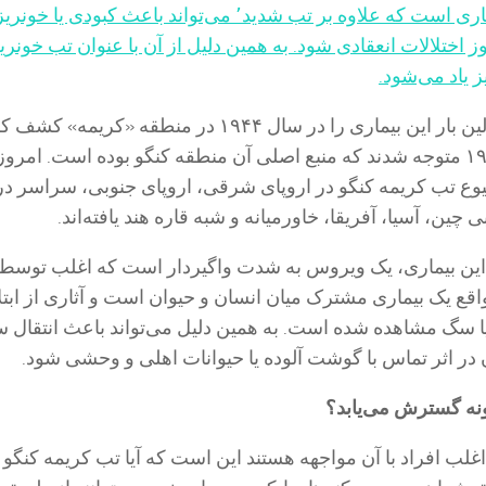
تب کریمه کنگو٬ بیماری است که علاوه بر تب شدید٬ می‌تواند باعث کبودی یا خ
وز اختلالات انعقادی شود. به همین دلیل از آن با عنوان تب خونر
ز یاد می‌شود.
کارشناسان برای اولین بار این بیماری را در سال ١٩۴۴ در منطقه «کریمه»
آنھا بعدا در سال ١٩۶٩ متوجه شدند که منبع اصلی آن منطقه کنگو بوده است. امرو
وع تب کریمه کنگو در اروپای شرقی، اروپای جنوبی، سراسر در
چین، آسیا، آفریقا، خاورمیانه و شبه قاره هند یافته‌اند.
ه این بیماری، یک ویروس به شدت واگیردار است که اغلب توسط 
اقع یک بیماری مشترک میان انسان و حیوان است و آثاری از ابتل
یا سگ مشاهده شده است. به همین دلیل می‌تواند باعث انتقال س
ن در اثر تماس با گوشت آلوده یا حیوانات اهلی و وحشی شود.
نه گسترش می‌یابد؟
اغلب افراد با آن مواجھه هستند این است که آیا تب کریمه کنگو