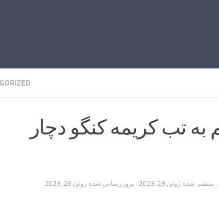
GORIZED
 به تب کریمه کنگو دچار
· منتشر شده
ژوئن 29, 2023
· بروزرسانی شده
ژوئن 28, 2023