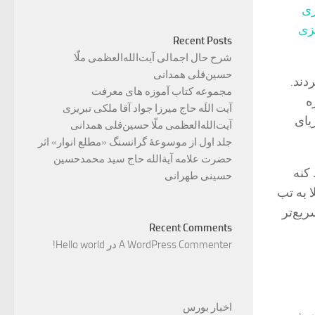
ونریزی
یزی
Recent Posts
شرح حال اجمالی آیت‌الله‌العظمی ملّا
حسین‌قلی همدانی
 کشف کردند.
مجموعه کتاب آموزه های معرفت
زه
آیت اللَه حاج میرزا جواد آقا ملکی تبریزی
یای
آیت‌الله‌العظمی ملّا حسین‌قلی همدانی
جلد اول از موسوعۀ گرانسنگ «مطلع انوار» اثر
حضرت علامه آیة‌الله حاج سید محمدحسین
کنه
حسینی طهرانی
ا به تب
ریع‌تر
Recent Comments
A WordPress Commenter
در
Hello world!
اخبار بورس