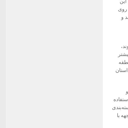
این
 روی
د و
وند،
یشتر
نطقه
 استان
ن و
ستفاده
ته‌بندی
هه با