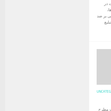
 در
ا،
ی بر ضد
بلیغ
UNCATEG
حث مطرح