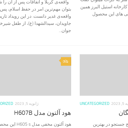
واقعه‌ی کربلا و اتفاقات پس از آن را ش
رخانه استیل البرز همین
بتوان مهم‌ترین امر در حفظ اسلام، پس 
ی های این محصول
واقعه‌ی غدیر دانست. در این رویداد تاری
جاویدان، سیدالشهدا (ع)، از طفل شیرخوا
جوان...
0
2023
UNCATEGORIZED
ژانویه 5, 2023
ORIZED
گان
هود آلتون مدل H607B
یج جستجو در بهترین
هود آلتون مخفی مدل H605 s 