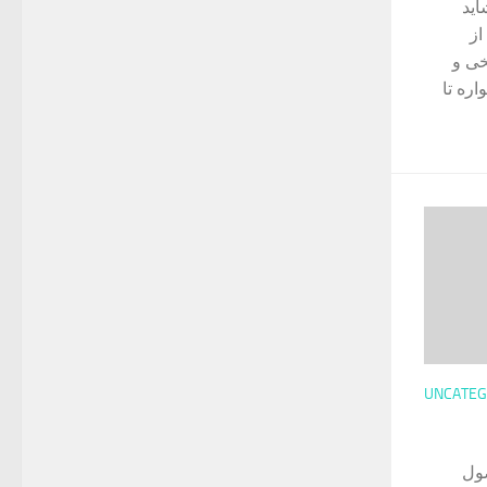
اید
از
خی و
ره تا
UNCATEG
این محصول