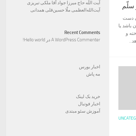
آیت اللَه حاج میرزا جواد آقا ملکی تبریزی
 سلّم
آیت‌الله‌العظمی ملّا حسین‌قلی همدانی
آن دست
باشد یا
Recent Comments
خته و
A WordPress Commenter
در
Hello world!
...
اخبار بورس
مه پاش
خرید بک لینک
اخبار فوتبال
آموزش سئو مبتدی
UNCATEG