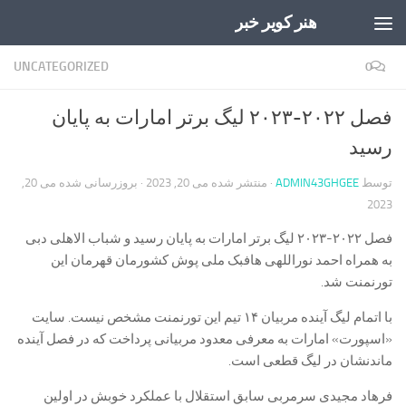
هنر کویر خبر
Skip to content
UNCATEGORIZED
0
فصل ۲۰۲۲-۲۰۲۳ لیگ برتر امارات به پایان
رسید
توسط
ADMIN43GHGEE
· منتشر شده
می 20, 2023
· بروزرسانی شده
می 20,
2023
فصل ۲۰۲۲-۲۰۲۳ لیگ برتر امارات به پایان رسید و شباب الاهلی دبی
به همراه احمد نوراللهی هافبک ملی پوش کشورمان قهرمان این
تورنمنت شد.
با اتمام لیگ آینده مربیان ۱۴ تیم این تورنمنت مشخص نیست. سایت
«اسپورت» امارات به معرفی معدود مربیانی پرداخت که در فصل آینده
ماندنشان در لیگ قطعی است.
فرهاد مجیدی سرمربی سابق استقلال با عملکرد خوبش در اولین