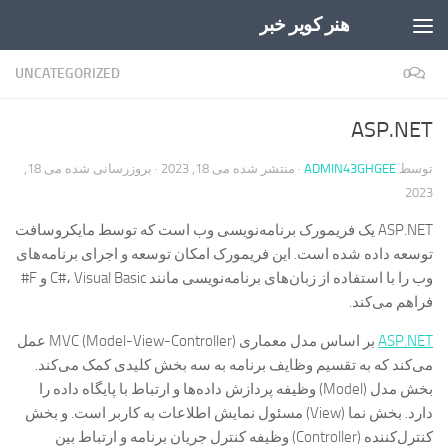
هنر کویر خبر
Skip to content
UNCATEGORIZED
0
ASP.NET
توسط
ADMIN43GHGEE
· منتشر شده
می 18, 2023
· بروزرسانی شده
می 18,
2023
ASP.NET یک فریمورک برنامه‌نویسی وب است که توسط مایکروسافت
توسعه داده شده است. این فریمورک امکان توسعه و اجرای برنامه‌های
وب را با استفاده از زبان‌های برنامه‌نویسی مانند C#، Visual Basic و F#
فراهم می‌کند.
ASP.NET
بر اساس مدل معماری MVC (Model-View-Controller) عمل
می‌کند که به تقسیم وظایف برنامه به سه بخش کلیدی کمک می‌کند.
بخش مدل (Model) وظیفه پردازش داده‌ها و ارتباط با پایگاه داده را
دارد. بخش نما (View) مسئول نمایش اطلاعات به کاربر است. و بخش
کنترل‌کننده (Controller) وظیفه کنترل جریان برنامه و ارتباط بین