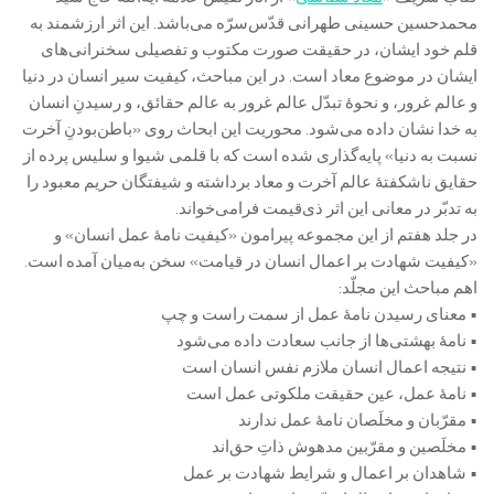
محمدحسین حسینی طهرانی قدّس‌سرّه می‌باشد. این اثر ارزشمند به
قلم خود ایشان، در حقیقت صورت مکتوب و تفصیلی سخنرانی‌های
ایشان در موضوع معاد است. در این مباحث، کیفیت سیر انسان در دنیا
و عالم غرور، و نحوۀ تبدّل عالم غرور به عالم حقائق، و رسیدنِ انسان
به خدا نشان داده می‌شود. محوریت این ابحاث روی «باطن‌بودنِ آخرت
نسبت به دنیا» پایه‌گذاری شده است که با قلمی شیوا و سلیس پرده از
حقایق ناشکفتۀ عالم آخرت و معاد برداشته و شیفتگان حریم معبود را
به تدبّر در معانی این اثر ذی‌قیمت فرامی‌خواند.
در جلد هفتم از این مجموعه پیرامون «کیفیت نامۀ عمل انسان» و
«کیفیت شهادت بر اعمال انسان در قیامت» سخن به‌میان آمده است.
اهم مباحث این مجلّد:
• معنای رسیدن نامۀ عمل از سمت راست و چپ
• نامۀ بهشتی‌ها از جانب سعادت داده می‌شود
• نتیجه اعمال انسان ملازم نفس انسان است
• نامۀ عمل، عین حقیقت ملکوتی عمل است
• مقرّبان و مخلَصان نامۀ عمل ندارند
• مخلَصین و مقرّبین مدهوش ذاتِ حق‌اند
• شاهدان بر اعمال و شرایط شهادت بر عمل