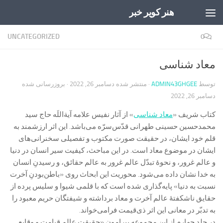
هنر کویر خبر
Skip to content
UNCATEGORIZED
0
معاد‌ شناسی
توسط
ADMIN43GHGEE
· منتشر شده
دسامبر 26, 2022
· بروزرسانی شده
دسامبر 26, 2022
کتاب شریف «
معاد‌ شناسی
» از آثار نفیس علامه آیة‌اللَه حاج سید
محمدحسین حسینی طهرانی قدّس‌سرّه می‌باشد. این اثر ارزشمند به
قلم خود ایشان، در حقیقت صورت مکتوب و تفصیلی سخنرانی‌های
ایشان در موضوع معاد است. در این مباحث، کیفیت سیر انسان در دنیا
و عالم غرور، و نحوۀ تبدّل عالم غرور به عالم حقائق، و رسیدنِ انسان
به خدا نشان داده می‌شود. محوریت این ابحاث روی «باطن‌بودنِ آخرت
نسبت به دنیا» پایه‌گذاری شده است که با قلمی شیوا و سلیس پرده از
حقایق ناشکفتۀ عالم آخرت و معاد برداشته و شیفتگان حریم معبود را
به تدبّر در معانی این اثر ذی‌قیمت فرامی‌خواند.
در جلد چهارم از این مجموعه پیرامون «حقیقت عالم قیامت و وقایع