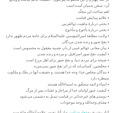
آن» سخن به‌میان آمده است.
اهم مباحث این مجلّد:
• علائم پیدایش قیامت
• بحثی دربارۀ ماهیت ذوالقرنین
• بحثی دربارۀ یأجوج و مأجوج
• ولایت مطلقۀ امیرالمؤمنین علیه‌السلام برای عامۀ مردم ظهور ندارد
• نفخ صور و زنده شدن مردگان
• بیان معانی عوالم غیبی از بابِ تشبیه معقول به محسوس است
• کیفیت نفخ صور اسرافیل، و مرده و زنده شدن
• صیحه برای مردم دنیا، و نفخ صور برای اهل برزخ است
• مخلَصین، کسانی‌اند که در اثر نفخ صور نمی‌میرند
• بندگان مخلَص خدا، وجه خدا هستند، و حقیقت آنها در ملک و ملکوت
سیطره دارد
• انبیاء و ائمه متحقّق به اسماء‌اللَه هستند
• کیفیت عبور اولیای خدا از مراحل و عقبات پس از مرگ
• دوستی‌های غیر‌خدائی در قیامت تبدیل به دشمنی می‌شود
• معنای وجه‌الله و وجه موجودات
کتاب شریف «
معاد‌ شناسی
» از آثار نفیس علامه آیة‌اللَه حاج سید