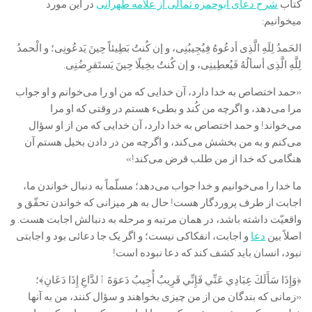
کتاب
شرح دعای ابوحمزه ثمالی از علامه طهرانی
در این مورد
میخوانیم:
الحَمدُ لِلَهِ الَّذِی أدعُوهُ فِیُجِیبُنِی، و إن کُنتُ بَطِیئاً حِینَ یَدعُونِی؛ و الْحمدُ
لِلَّهِ الَّذِی أسألُهُ فَیُعطِینِی، و إن کُنتُ بخِیلًا حِینَ یَستَقرِضُنِی.
«حمد اختصاص به خدا دارد، آن خدایی که من او را می‌خوانم و او جواب
مرا می‌دهد، و اگرچه من کُند و بطیء هستم در وقتی که او مرا
می‌خواند! و حمد اختصاص به خدا دارد، آن خدایی که من از او سؤال
می‌کنم و به من بخشش می‌کند، و اگرچه من در دادن بخیل هستم آن
هنگامی که خدا از من طلب قرض می‌کند!»
ما خدا را می‌خوانیم و خدا جواب می‌دهد؛ مسلّماً به دنبال خواندن ما،
اجابت از طرف پروردگار هست! حال به هر میزانی که خواندن تحقّق و
واقعیّت داشته باشد، در همان مرتبه و مرحله به دنبالش اجابت هست. و
اصلاً بین
دعا
و اجابت، انفکاکی نیست؛ و اگر یک جا دعائی بود و اجابتی
نبود، انسان باید کشف کند که دعا نبوده است!
﴿وَإِذَا سَأَلَكَ عِبَادِي عَنِّي فَإِنِّي قَرِيبٌ أُجِيبُ دَعوَةَ ٱلدَّاعِ إِذَا دَعَانِ﴾؛
«زمانی که بندگان من از من چیزی بخواهند و سؤال کنند، من به آنها