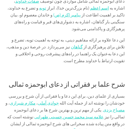
دعای ابوحمزه ثمالی شامل مواردی چون توصیف
صفات خداوند
،
اشاره به
اسم اعظم
(نام بزرگ‌ترین خدا)، ابراز
توبه
و تضرع به خداوند،
تاکید بر اهمیت اطاعت از
پیامبر اکرم (ص)
و خاندان معصوم او، بیان
سنگینی بار گناهان، اشاره به دشواری‌های قبر و قیامت و راه‌های
پرهیزگاری و پاکدامنی می‌شود.
این دعا علاوه بر ارائه مفاهیم دینی، به توجه به اهمیت توبه، تضرع و
تلاش برای پرهیزگاری از
گناهان
نیز می‌پردازد. در عرصهٔ دین و مذهب،
این دعا به‌عنوان یک راهنما در راه‌های پیشرفت روحی و اخلاقی و
تقویت ارتباط با خداوند مطرح است.
شرح علما بر فقراتی از دعای ابوحمزه ثمالی
بسیاری از علمای دین، برای این دعا و یا فقراتی از آن شرح و بررسی
خودشان را نوشته اند از جمله آیت الله
جوادی آملی
،
مکارم شیرازی
، و
مصباح یزدی
. یکی از مهم ترین و بهترین شرح ها بر دعای ابوحمزه
ثمالی را نیز
علامه سید محمد حسین حسینی طهرانی
نوشته است که
در واقع متن پیاده شده سخرانی های شرح ابوحمزه ثمالی از ایشان