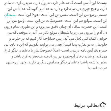
نیست؛ این آدمی است که نه علم دارد، نه پول دارد، نه پدر دارد، نه مادر
دارد، و هیچ چیزی در دنیا ندارد و دارد به خدا می گوید که خدایا من این
هستم، وضع من این است، نفس من این است، هویٰ این است،
شیطان
این است، موانع هم این است، خصوصیّات من این است، وُسع من این
است! این حضرت سجّاد آن چنان دقیق می رود و این طوری تمام درون
دل آدم را بیرون می ریزد! شیطان موقع ذکر می آید، یا موقعی که می
خواهی کمک کنی بُخل می آید؛ پس خدایا چه کار کنیم که در خلوت و
جلوتمان به تو تقرّب پیدا کنیم؟ یعنی می توانیم بگوییم که این دعای أبی
حمزه یک آیین نامه تربیتی است. اصلاً خصوصیّاتش با دعاهای دیگر فرق
می کند، و شاید دعای أبوحمزه در بین ادعیه منحصر به فرد باشد و
نظیر نداشته باشد! دعاهای دیگر مضامین دیگری دارند، ولی این خیلی
عجیب است!
مطالب مرتبط