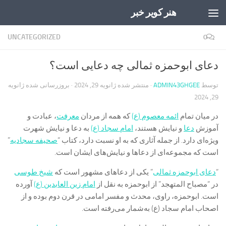
هنر کویر خبر
Skip to content
UNCATEGORIZED
0
دعای ابوحمزه ثمالی چه دعایی است؟
توسط
ADMIN43GHGEE
· منتشر شده
ژانویه 29, 2024
· بروزرسانی شده
ژانویه
29, 2024
در میان تمام
ائمه معصوم (ع)
که همه از مردان
معرفت
، عبادت و
آموزش
دعا
و نیایش هستند،
امام سجاد (ع)
به دعا و نیایش شهرت
ویژه‌ای دارد. از جمله آثاری که به او نسبت دارد، کتاب “
صحیفه سجادیه
”
است که مجموعه‌ای از دعاها و نیایش‌های ایشان است.
“
دعای ابوحمزه ثمالی
” یکی از دعاهای مشهور است که
شیخ طوسی
در “مصباح المتهجد” از ابوحمزه به نقل از
امام زین العابدین (ع)
آورده
است. ابوحمزه، راوی، محدث و مفسر امامی در قرن دوم بوده و از
اصحاب امام سجاد (ع) به‌شمار می‌رفته است.