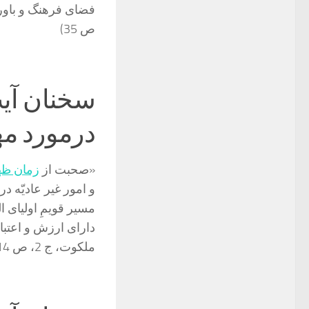
فضاى فرهنگ و باور
ص 35)
سخنان آی
درمورد م
«صحبت از
زمان ظه
و امور غیر عادیّه د
مسیر قویمِ اولیای ا
دارای ارزش و اعتبا
ملکوت، ج 2، ص 214)