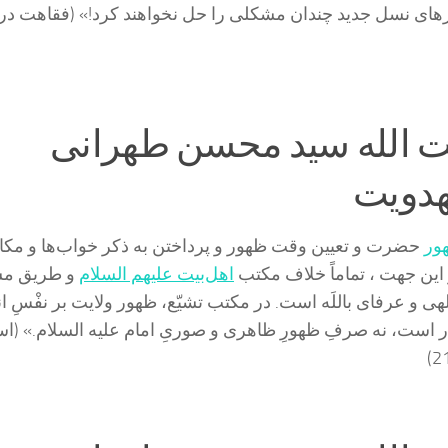
هاى نسل جدید چندان مشکلى را حل نخواهند کرد!» (فقاهت در 
ت الله سید محسن طهرانی
هدویت
ور
حضرت و تعیین وقت ظهور و پرداختن به ذکر خواب‌ها و مک
ر این جهت ، تماماً خلاف مکتب
اهل‌بیت علیهم السلام
و طریق مس
لهی و عرفای باللَه است. در مکتب تشیّع، ظهور ولایت بر نفْسِ ا
ر است، نه صرفِ ظهورِ ظاهری و صوریِ امام علیه السلام.» (اس