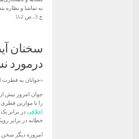
به تماشا و نظاره نن
ج 3، ص 42)
سخنان آی
درمورد ن
«جوانان به فطرت ال
جوان‏ امروز بیش از 
را با موازین فطرى 
اخلاقى
در برابر یک
خطابه در برابر روی
امروزه دیگر سخن از