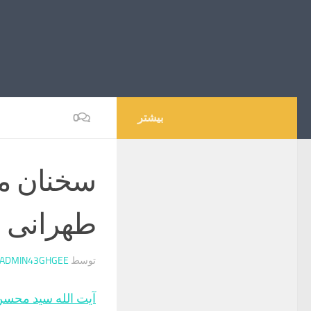
بیشتر
0
سخنان ما
طهرانی
توسط
ADMIN43GHGEE
آیت الله سید محس