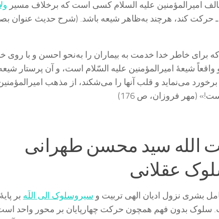
الف امیرالمؤمنین علیه السلام کسی است که برخلاف مسیر
ول
حرکت کند، هرچند به‌ظاهر شیعه باشد. (شرح حدیث عنوان بص
 براى خاطر خدا خدمت به بیماران را به‌نحو احسن و با روى 
 و واقعاً شیعۀ امیرالمؤمنین علیه ‏السّلام است، و آن پرستار شیعه 
خورد می‌‏نماید و قلب آنها را می‌شکند، از مذهب امیرالمؤمنین
ست!» (مهر فروزان، ص 176)
ت الله سید محسن طهرانی
لوک عقلانی
 بشری نزول ادیان الهی تربیت و
سیروسلوک الی اللَه
بر پایۀ
لوک بدون فهم همچون حرکت چهارپایان بر محور واحد است! و