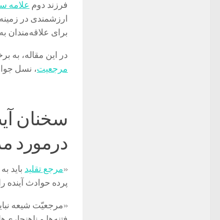
فرزند دوم
علامه س
ارزشمندی در زمینه‌
برای علاقه‌مندان 
در این مقاله، به ب
مرجعیت
، نسل جوا
سخنان آی
درمورد مر
«
مرجع تقلید
باید به
پرده حوادث آینده را
«مرجعیّت شیعه نبا
فتنه‌ها و ناهنجاری‌ها