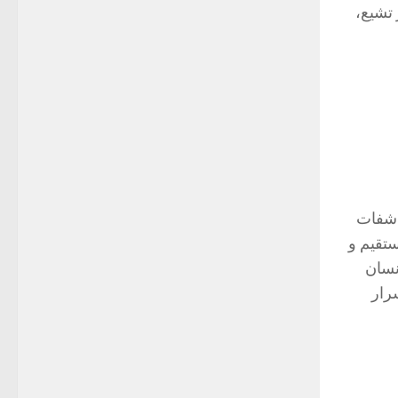
تشیع،
اشفات
تقیم و
نسان
رار