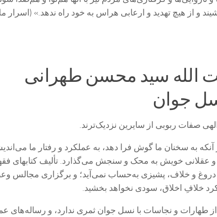
شیند و از هیچ تهدید و ارعابی هراس به خود راه ندهد.» (اسرار م
ت الله سید محسن طهرانی
سل جوان
هی صفات ربوبی از سایرین نزدیک‌ترند.
آنکه به سخنان ما گوش فرا دهد، به عملکرد و رفتار ما می‌‏اندی
و عقلانى خویش به محک و سنجش می‌‏گذارد. تألیف کتاب‏هاى فق
 دروغ و خلاف، پشیزى به‏‌حساب نمی‌‏آید؛ و برگزارى مجالس وع
کرد خلافِ اخلاق، سودى نخواهد بخشید.
 طهارات و نجاسات با نسل جوان ثمرى ندارد، و رساله‏‌هاى عمل