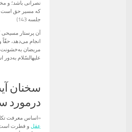
نصرانی باشد؛ و مخ
که مسیر حق است ـ 
جلسه 143)
آن پرستار مسیحى که
انجام می‌‏دهد، حقّاً
مریضان به‌خشونت بر
علیه‏السّلام به‌دور ا
سخنان آی
درمورد س
«اساس معرفت تکامل
عقل
و فطرت است. س