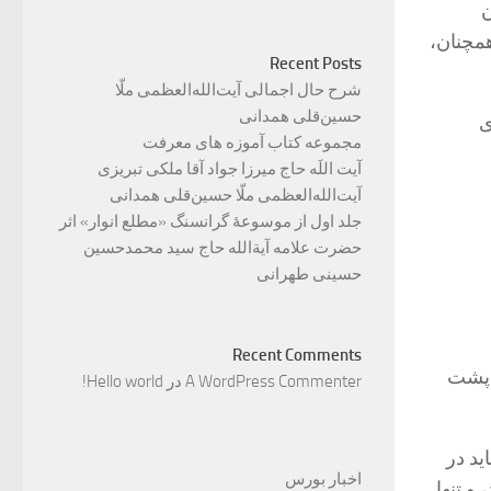
ن
همچنان،
Recent Posts
شرح حال اجمالی آیت‌الله‌العظمی ملّا
حسین‌قلی همدانی
ی
مجموعه کتاب آموزه های معرفت
آیت اللَه حاج میرزا جواد آقا ملکی تبریزی
آیت‌الله‌العظمی ملّا حسین‌قلی همدانی
جلد اول از موسوعۀ گرانسنگ «مطلع انوار» اثر
حضرت علامه آیة‌الله حاج سید محمدحسین
حسینی طهرانی
Recent Comments
 پشت
A WordPress Commenter
در
Hello world!
ید در
اخبار بورس
 و تنها