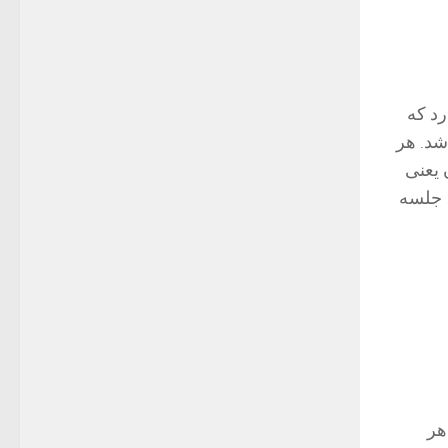
د كه
شد. هر
 يعنى
، جلسه
هر