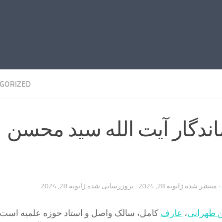
GORIZED
ندگار آیت الله سید محسن
· منتشر شده
ژانویه 28, 2024
· بروزرسانی شده
ژانویه 28, 2024
ن طهرانی
،
عارف
کامل، سالک واصل و استاد حوزه علمیه است 