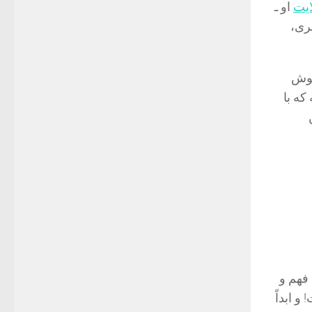
ایت
او ـ
ری،
خوش
که با
 فهم و
 ابداً