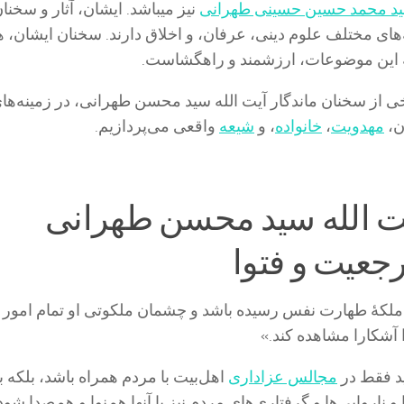
ید محمد حسین حسینی طهرانی
نیز میباشد. ایشان، آثار و سخنا
های مختلف علوم دینی، عرفان، و اخلاق دارند. سخنان ایشان، 
به این موضوعات، ارزشمند و راهگشاست.
رخی از سخنان ماندگار آیت الله سید محسن طهرانی، در زمینه‌ها
ن،
مهدویت
،
خانواده
، و
شیعه
واقعی می‌پردازیم.
ت الله سید محسن طهرانی
جعیت و فتوا
 ملکۀ طهارت نفس رسیده باشد و چشمان ملکوتى او تمام امور
 آشکارا مشاهده کند.»
ید فقط در
مجالس عزاداری
اهل‌بیت با مردم همراه باشد، بلکه با
 و ناروایی‌ها و گرفتاری‌های مردم نیز با آنها هم‌نوا و هم‌صدا شود،