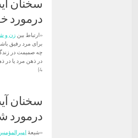
سخنان آی
درمورد خا
«ارتباط بين
زن و ش
براى مرد رفيق باشد
چه صميمت در زندگى
در ذهن مرد يا در ذ
4)
سخنان آی
درمورد شی
«شیعۀ
امیرالمؤمنین