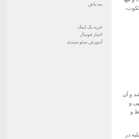
مه پاش
لکوت،
خرید بک لینک
اخبار فوتبال
آموزش سئو مبتدی
شد و آن
هى و
ظ و
یه در