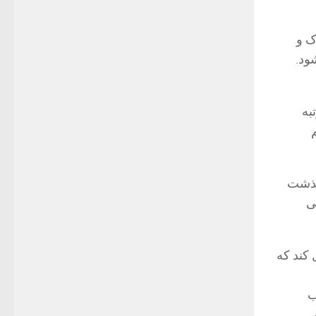
ک و
ود.
به
 گذشت
ی
کند که
ب