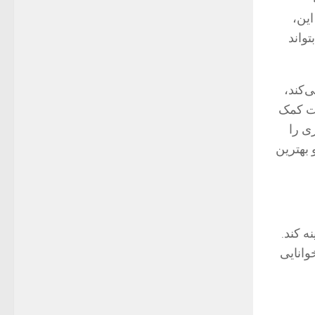
این،
تواند
‌کند،
یت کمک
زی را
 بهترین
ه کند.
ایش خوانایی