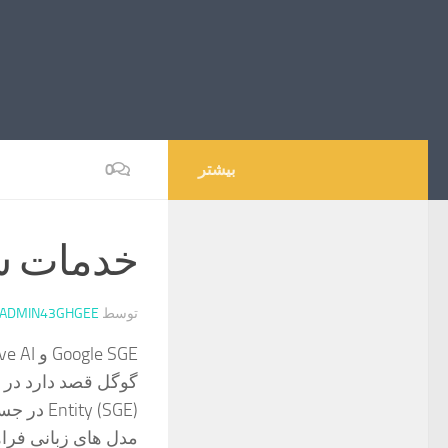
بیشتر
0
خدمات سئ
توسط
ADMIN43GHGEE
Google SGE و Generative AI در جستجو: چه چیزی در سال ۲۰۲۴ انتظار می رود
ity (SGE
مدل های زبانی فراه