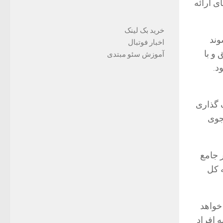
ی ارائه
خرید بک لینک
وند
اخبار فوتبال
و با
آموزش سئو مبتدی
د.
دف گذاری
جوی
 جامع
 کل
خواهد
ه افراد