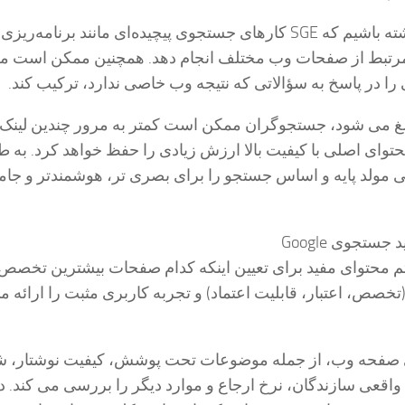
می‌توانیم انتظار داشته باشیم که SGE کارهای جستجوی پیچیده‌ای مانند برنامه
مرتبط از صفحات وب مختلف انجام دهد. همچنین ممکن است م
ی را در پاسخ به سؤالاتی که نتیجه وب خاصی ندارد، ترکیب کند.
نطور که SGE بالغ می شود، جستجوگران ممکن است کمتر به مرور چندین لین
محتوای اصلی با کیفیت بالا ارزش زیادی را حفظ خواهد کرد. به ط
ولد پایه و اساس جستجو را برای بصری تر، هوشمندتر و جامع
تجوی Google
 سیستم محتوای مفید برای تعیین اینکه کدام صفحات بیشترین تخصص
ی، EAT بالا (تخصص، اعتبار، قابلیت اعتماد) و تجربه کاربری مثبت را ارائه 
 صفحه وب، از جمله موضوعات تحت پوشش، کیفیت نوشتار، 
عی سازندگان، نرخ ارجاع و موارد دیگر را بررسی می کند. د