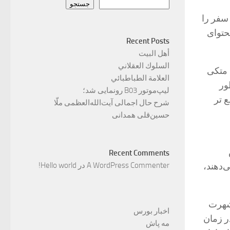
جستجو
‌ریزی سفر را
حتوای
Recent Posts
أهل البيت
السلوك العقلاني
ک متکی
العلامة الطباطبائي
ور
لیپ‌موتور B03 رونمایی شد؛
 تر
شرح حال اجمالی آیت‌الله‌العظمی ملّا
حسین‌قلی همدانی
Recent Comments
می‌دهند،
A WordPress Commenter
در
Hello world!
شهرت
اخبار بورس
ر زمان
مه پاش