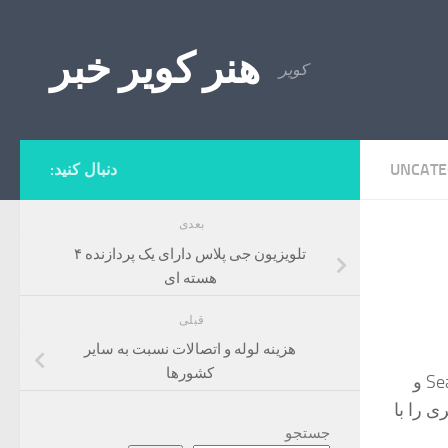
Skip to content
هنر کویر خبر
کویر
UNCATE
دنبال کنید:
بعدی
تلویزیون جی پلاس دارای یک پردازنده ۴
هسته ای
قبلی
هزینه لوله و اتصالات نسبت به سایر
کشورها
گوگل قصد دارد در سال ۲۰۲۴ هوش مصنوعی مولد را از طریق قابلیت Search Graph و
ری را با
جستجو