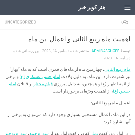
هنر کویر خبر
Skip to content
UNCATEGORIZED
0
اهمیت ماه ربیع الثانی و اعمال این ماه
توسط
ADMIN43GHGEE
· منتشر شده
دسامبر 14, 2023
· بروزرسانی شده
دسامبر 14, 2023
ماه ربیع الثانی
، چهارمین ماه از ماه‌های قمری است که به ماه “بهار”
نیز شهرت دارد. این ماه، به دلیل ولادت
امام حسن عسکری (ع)
و برخی
از ائمه اطهار (ع) و همچنین، به دلیل پیروزی
قیام مختار
بر قاتلان
امام
حسین (ع)
، از اهمیت ویژه‌ای برخوردار است.
اعمال ماه ربیع الثانی:
در این ماه، اعمال مستحبی بسیاری وجود دارد که می‌توان به برخی از
آنها اشاره کرد:
روز اول: دو رکعت
نماز
که در رکعت اول بعد از
سوره حمد
،
سوره توحید