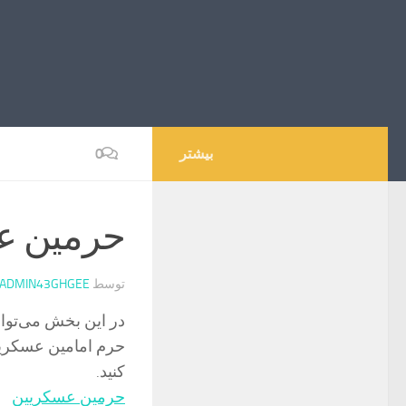
بیشتر
0
حرمین ع
توسط
ADMIN43GHGEE
در این بخش می‌توان
حرم امامین عسکریین 
کنید.
حرمین عسکریین