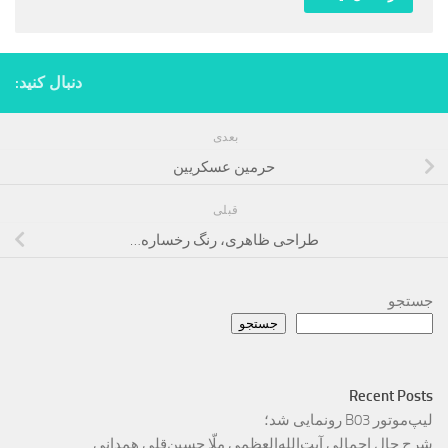
دنبال کنید:
بعدی
حرمین عسکریین
قبلی
طراحی ظاهری، رنگ رخساره…
جستجو
جستجو
Recent Posts
لیپ‌موتور B03 رونمایی شد؛
شرح حال اجمالی آیت‌الله‌العظمی ملّا حسین‌قلی همدانی