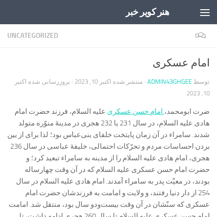
هنر کویر خبر
Skip to content
UNCATEGORIZED
0
امام عسکری
توسط
ADMIN43GHGEE
· منتشر شده
اکتبر 10, 2023
· بروزرسانی شده
اکتبر
10, 2023
ضرت ابومحمد،
امام حسن عسکری
علیه السلام، فرزند حضرت امام
هادی علیه السلام، در سال 231 یا 232 هجری در مدینۀ منوّره متولد
شدند. سامراء در آن زمان پایتخت خلفای بنی‌عباس بود؛ لذا برای از بین
بردن احساسات مردم و تحرّکات احتمالی، خلیفۀ عباسی در سال 236
هجری، امام هادی علیه السلام را از مدینه به سامراء تبعید کرد؛ و
حضرت امام حسن عسکری علیه السلام که در آن وقت چهارساله
بودند، در معیّت پدر به سامراء آمدند. امام هادی علیه السلام در سال
254 از دار دنیا رفتند، و ولایت و امامت به فرزندشان حضرت امام
عسکری که سنّشان در آن وقت بیست‌ودو سال بود، منتقل شد. امامت
امام حسن عسکری علیه السلام تا سال 260 هجری ادامه داشت، تا