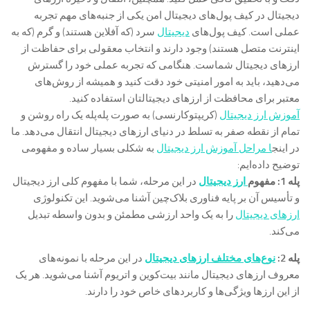
دیجیتال در کیف پول‌های دیجیتال امن یکی از جنبه‌های مهم تجربه
عملی است. کیف پول‌های
دیجیتال
سرد (که آفلاین هستند) و گرم (که به
اینترنت متصل هستند) وجود دارند و انتخاب معقولی برای حفاظت از
ارزهای دیجیتال شماست. هنگامی که تجربه عملی خود را گسترش
می‌دهید، باید به امور امنیتی خود دقت کنید و همیشه از روش‌های
معتبر برای محافظت از ارزهای دیجیتالتان استفاده کنید.
آموزش ارز دیجیتال
(کریپتوکارنسی) به صورت پله‌پله یک راه روشن و
تمام از نقطه صفر به تسلط در دنیای ارزهای دیجیتال انتقال می‌دهد. ما
در اینج
ا مراحل آموزش ارز دیجیتال
به شکلی بسیار ساده و مفهومی
توضیح داده‌ایم:
پله 1: مفهوم
ارز دیجیتال
در این مرحله، شما با مفهوم کلی ارز دیجیتال
و تأسیس آن بر پایه فناوری بلاک‌چین آشنا می‌شوید. این تکنولوژی
ارزهای دیجیتال
را به یک واحد ارزشی مطمئن و بدون واسطه تبدیل
می‌کند.
پله 2:
نوع‌های مختلف ارزهای دیجیتال
در این مرحله با نمونه‌های
معروف ارزهای دیجیتال مانند بیت‌کوین و اتریوم آشنا می‌شوید. هر یک
از این ارزها ویژگی‌ها و کاربردهای خاص خود را دارند.