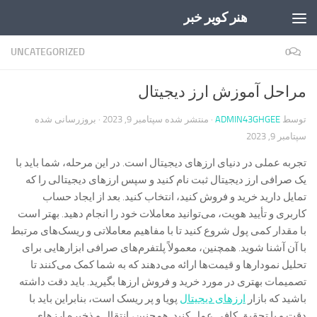
هنر کویر خبر
Skip to content
UNCATEGORIZED
0
مراحل آموزش ارز دیجیتال
توسط
ADMIN43GHGEE
· منتشر شده
سپتامبر 9, 2023
· بروزرسانی شده
سپتامبر 9, 2023
تجربه عملی در دنیای ارزهای دیجیتال است. در این مرحله، شما باید با
یک صرافی ارز دیجیتال ثبت نام کنید و سپس ارزهای دیجیتالی را که
تمایل دارید خرید و فروش کنید، انتخاب کنید. بعد از ایجاد حساب
کاربری و تأیید هویت، می‌توانید معاملات خود را انجام دهید. بهتر است
با مقدار کمی پول شروع کنید تا با مفاهیم معاملاتی و ریسک‌های مرتبط
با آن آشنا شوید. همچنین، معمولاً پلتفرم‌های صرافی ابزارهایی برای
تحلیل نمودارها و قیمت‌ها ارائه می‌دهند که به شما کمک می‌کنند تا
تصمیمات بهتری در مورد خرید و فروش ارزها بگیرید. باید دقت داشته
باشید که بازار
ارزهای دیجیتال
پویا و پر ریسک است، بنابراین باید با
دقت و با تحقیق کافی عمل کنید. همچنین، انتقال و ذخیره ارزهای