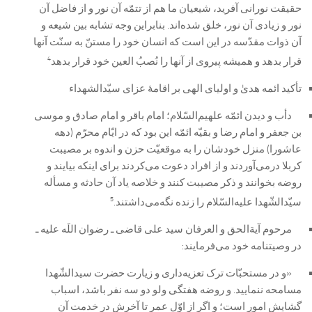
حقیقت نورانی آفرید، شیعیان ما هم از تتمّه آن نور و از فاضل آن
نور و زیادی آن نور، خلق شده‌اند. بنابراین وجه تشابه بین شیعه و
آن ذوات مقدّسه در این است که انسان خود را مستنّ به سنّت آنها
4
قرار بدهد و همیشه پیروی از آنها را نُصبُ العین خود قرار بدهد
تأکید ائمه هدیٰ و اولیای الهی بر اقامۀ عزای سیّدالشهداء
دأب و دیدن ائمّه علهیم‌السّلام؛ امام باقر و امام صادق و موسی
بن جعفر و امام رضا و بقیّه ائمّه این بود که در ایّام محرّم (دهه
عاشورا) منزل خودشان را به موقعیّت حزن و اندوه بر مصیبت
کربلا درمی‌آوردند و از افراد دعوت می‌کردند برای اینکه بیایند و
روضه بخوانند و ذکر مصیبت کنند و خلاصه یاد آن حادثه و مسأله
5
سیّدالشّهدا علیه‌السّلام را زنده نگه‌می‌داشتند.
مرحوم آیةالحق و العرفان سید علی قاضی ـ رضوان اللَه علیه ـ
در وصیتنامه خود می‌فرمایند:
«و در مستحبّات ترک تعزیه‌داری و زیارت حضرت سیدالشّهدا
مسامحه ننمایید. و روضه هفتگی ولو دو سه نفر باشد، اسباب
گشایش امور است؛ و اگر از اوّل عمر تا آخرش در خدمت آن