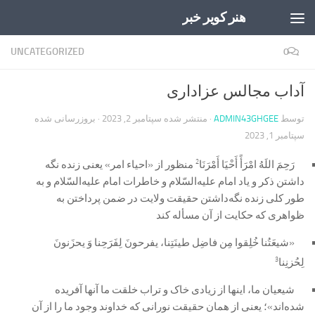
هنر کویر خبر
Skip to content
UNCATEGORIZED
0
آداب مجالس عزاداری
توسط
ADMIN43GHGEE
· منتشر شده
سپتامبر 2, 2023
· بروزرسانی شده
سپتامبر 1, 2023
2
رَحِمَ اللَهُ امْرَأً أَحْیَا أَمْرَنَا
منظور از «احیاء امر» یعنی زنده نگه
داشتن ذکر و یاد امام علیه‌السّلام و خاطرات امام علیه‌السّلام و به
طور کلی زنده نگه‌داشتن حقیقت ولایت در ضمن پرداختن به
ظواهری که حکایت از آن مسأله کند
«شیعَتُنا خُلِقوا مِن فاضِل طینَتِنا، یفرحونَ لِفَرَحِنا وَ یحزَنونَ
3
لِحُزنِنا
شیعیان ما، اینها از زیادی خاک و تراب خلقت ما آنها آفریده
شده‌اند»؛ یعنی از همان حقیقت نورانی که خداوند وجود ما را از آن