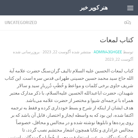
هنر کویر خبر
Skip to content
UNCATEGORIZED
0
کتاب لمعات
توسط
ADMIN43GHGEE
· منتشر شده
آگوست 22, 2023
· بروزرسانی شده
آگوست 22, 2023
کتاب لمعات الحسین علیه السلام تالیف گران‌سنگ حضرت علامه آیة
الله حاج سید محمد حسین حسینی طهرانی قدس سره است. این کتاب
شریف حاوی برخی کلمات و مواعظ و خُطَبِ دُرربارِ سید و سالار
شهیدان، حضرت اباعبدالله الحسین علیه‌السلام، با ذکر مدارک معتبر
همراه با ترجمه‌ای شیوا و مختصر از حضرت علامه می‌باشد.
هدف ایشان از اینکه از شرح و بسط خودداری کرده و فقط به ترجمه
اکتفا شده، این بود كه به واسطه ايجاز و اختصار، قابل آن باشد كه بر
روى پرده‏‌ها و تابلوها نوشته شده و در مجالس و محافل، خصوصاً
مجالس عزاداری و تکایا همچون اشعار محتشم نصب گردد، تا
شرکت‌کنندگان، در عین استفادۀ سمعی از خُطَبا و گویندگانِ راستین،