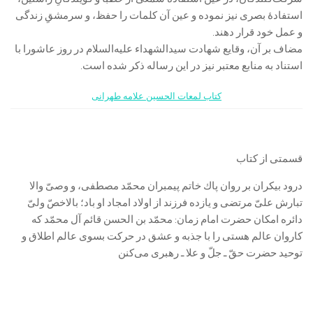
استفادۀ بصری نیز نموده و عین آن کلمات را حفظ، و سرمشقِ زندگی
و عمل خود قرار دهند.
مضاف بر آن، وقایع شهادت سیدالشهداء علیه‌السلام در روز عاشورا با
استناد به منابع معتبر نیز در این رساله ذکر شده است.
کتاب لمعات الحسین علامه طهرانی
قسمتی از کتاب
درود بیكران بر روان پاك خاتم پیمبران محمّد مصطفى، و وصىّ والا
تبارش علىّ مرتضى و یازده فرزند از اولاد امجاد او باد؛ بالاخصّ ولىّ
دائره امكان حضرت امام زمان: محمّد بن الحسن قائم آل محمّد كه
كاروان عالم هستى را با جذبه و عشق در حركت بسوى عالم اطلاق و
توحید حضرت حقّ ـ جلّ و علا ـ رهبرى مى‌كنن