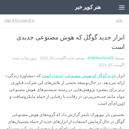
هنر کویر خبر
Skip to content
UNCATEGORIZED
0
ابزار جدید گوگل که هوش مصنوعی جدیدی
است
توسط
ADMIN43GHGEE
· منتشر شده
آگوست 20, 2023
· بروزرسانی شده
آگوست 20, 2023
ابزار
جدید گوگل که هوش مصنوعی جدیدی است
که «مشاوره زندگی»
ارائه می‌دهد، در حال‌توسعه بخشی از تلاش‌های این شرکت فناوری
برتر برای پیشبرد پژوهش‌هایی در زمینه سیستم‌های هوش مصنوعی
مولد مانند چت‌جی‌پی‌تی در رقابت با رقبایی از جمله مایکروسافت و
اوپن‌ای‌آی است.
نخستین بار نیویورک تایمز گزارش داد که گروه‌های هوش مصنوعی
گوگل در حال‌ آزمایش استفاده از ابزارهای جدید از جمله پشتیبان‌های
ربات‌چت مانند چت‌جی‌پی‌تی اوپن‌ای‌آی و بارد خود این شرکت به‌منزله