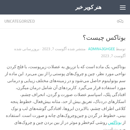
هنر کویر خبر
Skip to content
UNCATEGORIZED
0
بوتاکس چیست؟
توسط
ADMIN43GHGEE
· منتشر شده
آگوست 7, 2023
· بروزرسانی شده
آگوست 7, 2023
بوتاکس، یک ماده است که با تزریق به عضلات زیرپوست، با فلج کردن
نواحی مورد نظر، چین و چروک‌های پوستی را از بین می‌برد. این ماده از
سم بوتولینوم حاصل می‌شود و در زمینه‌های مختلف زیبایی و درمانی
مورد استفاده قرار می‌گیرد. کاربردهای آن شامل درمان میگرن،
افتادگی پلک، اسپاسم عضلات صورت و گردن، انحراف چشم،
اسکارهای دردناک، تعریق بیش از حد، مثانه بیش‌فعال، خطوط پنجه
کلاغی اطراف چشم، بالابردن ابروها، افتادگی گوشه‌های لب و نوک
بینی، خطوط در گردن و چین‌وچروک‌های چانه و صورت است. استفاده
از
بوتاکس
روشی کم‌خطر و موثر در از بین بردن چین و چروک‌های
صورت است.