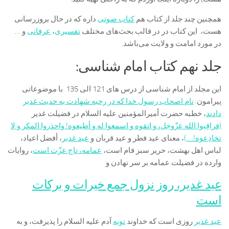
همچنین چند جلد از کتاب هم
کتاب صوتی
داره که در حال بروزرسانی
هست، این کتاب در در قالب بحث‌های مختلف
تفسیری
،
عرفانی
و …
در مورد امامت و ولایت می‌باشد.
جلد نهم کتاب امام شناسی:
این مجلد از امام شناسی از درس های 121 الی 135 با موضوعاتی
پیرامون:
نام اصحاب رسول خدا كه در رحبه شهادت به حدیث غدیر
دادند
، خطبه حضرت أمیرالمؤمنین علیه السلام در فضیلت غدیر
(فراقِبوا الله عزّوجل، و اتقوه و اسمعوا له و أطِیعوه! واحذروا المکر و لا
تخادِعوه!….)
، معناى عید فطر و عید قربان‌ و
عید غدیر
، أفضل اعیاد،
لباس اهل بهشت، حریر سبز فام است‌،
عمامه، تاج عزّت است‌
، روایات
وارده در فضیلت عمامه بر سر نهادن‌ و
عید غدیر، روز نزول جمع خیرات و بركات
است‌
عید غدیر
روزی است که خداوند
توبه
آدم علیه السلام را پذیرفت، و به