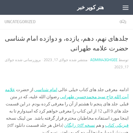
هنر کویر خبر
Skip to content
UNCATEGORIZED
0
جلدهای نهم، دهم، یازده، و دوازده امام شناسی
حضرت علامه طهرانی
توسط
ADMIN43GHGEE
· منتشر شده
جولای 17, 2023
· بروزرسانی شده
جولای
17, 2023
ادامه معرفی جلد های کتاب خیلی عالی
امام شناسی
از حضرت
علامه
آیت الله حاج سید محمدحسین طهرانی
رضوان الله علیه، که در متن
قبلی جلد های پنجم تا هشتم از آن را معرفی کرده بودم. در این قسمت
جلد های 9 الی 12 از این کتاب را معرفی خواهم کرد که امیدوارم تا به
اینجا مورد استفاده مخاطبان محترم قرار گرفته باشد. من لینک نسخه
فیزیکی کتاب
و هم
نسخه pdf رایگان
(داخل هر جلد قسمت دانلود pdf
هست) را دوباره اینجا آوردم که به راحتی تهیه کنید.