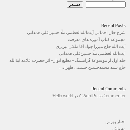
جستجو
Recent Posts
شرح حال اجمالی آیت‌الله‌العظمی ملّا حسین‌قلی همدانی
مجموعه کتاب آموزه های معرفت
آیت اللَه حاج میرزا جواد آقا ملکی تبریزی
آیت‌الله‌العظمی ملّا حسین‌قلی همدانی
جلد اول از موسوعۀ گرانسنگ «مطلع انوار» اثر حضرت علامه آیة‌الله
حاج سید محمدحسین حسینی طهرانی
Recent Comments
A WordPress Commenter
در
Hello world!
اخبار بورس
مه پاش