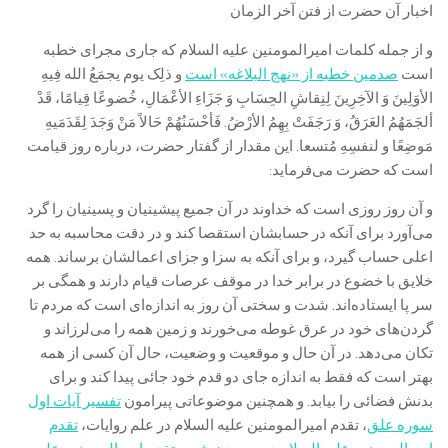
اخبار آن حضرت از فتن آخر الزمان‌
و از جمله کلمات امیرالمومنین علیه السلام که جارى مجراى خطبه
است
صدمین خطبه از «نهج البلاغه» است
و ذلِک یوم یجمَعُ الله فِیهِ
الأوَلِینَ وَ الآخِرِینَ لِنِقاشِ الحِسَابِ وَ جَزَاءِ الأعْمَالِ‌، خُضوعًا قِیامًا‌، قَدْ
ألجَمَهُمُ العَرَقُ‌، وَ رَجَفَتْ بِهِمُ الأرْضُ‌. فَأحْسَنُهُمْ حَالاً مَنْ وَجَدَ لِقَدَمَیهِ
مَوضِعًا و لنفسِهِ مُتسعا. این مقدار از گفتار حضرت، درباره روز قیامت
است که حضرت مى‌فرماید:
و آن روز روزى است که خداوند در آن جمیع پیشینیان و پسینیان را گرد
مى‌آورد براى آنکه در حسابشان استقصا کند و در دقت محاسبه به حد
اعلى حساب گیرد، و براى آنکه به سزا و جزاى اعمالشان برساند. همه
خلایق با خضوع در برابر خدا در موقف عرصات قیام دارند و همگى بر
سر پا ایستاده‌اند. شدت و سختى آن روز به اندازه‌اى است که مردم تا
گردن‌هاى خود در عرق غوطه مى‌خورند و زمین همه را مى‌لرزاند و
تکان مى‌دهد. در آن حال و موقعیت و وضعیت، حال آن کسى از همه
بهتر است که فقط به اندازه جاى دو قدم خود جائى پیدا کند و براى
بدنش فضائى را بیابد. و همچنین موضوعاتی پیرامون
تفسیر آیات اول
سوره علق‌
، تقدم امیرالمومنین علیه السلام در علم روایات‌،
تقدم