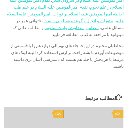
امیرالمومنین علیه السلام در سرودن شعر
،
تقدم امیرالمومنین علیه
السلام در علم نجوم‌
،
تقدم امیرالمومنین علیه السلام در علم طب‌
،
احاطه امیرالمومنین علیه السلام بر تورات‌
،
امیرالمومنین علیه السلام
عالم به تورات و انجیل و گوینده «سلونى» است
، ناتوانى عمر در
مسائل علمى‌،
مضامین متفاوت روایات سلونى‌
و مطالب عالی که
میتوانید با مراجعه به کتاب مطالعه فرمایید.
مخاطبان محترم در این جا جلدهای نهم الی دوازدهم را با قسمتی از
موضوعات آوردم تا بشه راحت تر ازش استفاده کرد البته لینک های
مرتبط با هر بخش یا جلد هم هست که دسترسی آسان تری داشته
باشید.
مطالب مرتبط
0
0