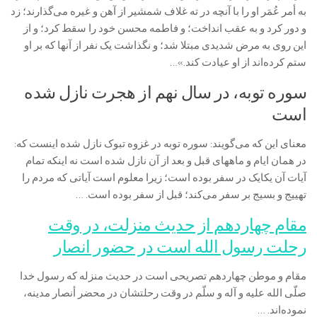
به أمر عُمَر او را با آنچه در ته غلاف شمشیر از آهن و غیره می‌گذارند؛ زد
و دور کرد و به عقب انداخت؛ و فاطمه محسن خود را سقط کرد؛ و از
این روی به مرض شدیدی مبتلا شد؛ و نگذاشت یک نفر از آنها که بر او
ستم کرده‌اند از او عیادت کند.»…
سوره توبه، در سال نهم از هجرت نازل شده
است‌
معنای این که می‌گویند: سوره توبه در غزوه تبوک نازل شده اینست که:
در همان ایام و ماههای قبل و بعد از آن نازل شده است نه اینکه تمام
آیات آن یکایک در سفر بوده است؛ زیرا معلوم است آیاتی که مردم را
تهییج و بسیج بر سفر می‌کند؛ قبل از سفر بوده است. …
مقام چهاردهم از حدیث منزلت، در وقت
رحلت رسول الله است در حضور انصار
مقام و موطن چهاردهم تصریحی است در حدیث منزله که رسول خدا
صلّی الله علیه و آله و سلّم در وقت رحلتشان در محضر أنصار مدینه،
نموده‌اند. …