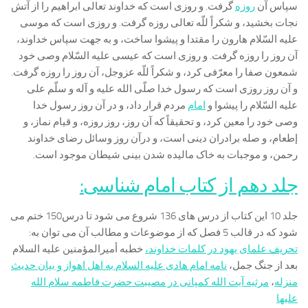
سپاس آن
روزه
گرفت. و روزی است که خداوند تعالی ابراهیم را از آتش
نجات بخشید، و شکراً للّه تعالی روزه گرفت. و روزی است که موسی
علیه السّلام هارون را مقتدا و پیشوا ساخت، و به جهت سپاس خداوند،
آن روز را روزه گرفت. و روزی است که عیسی علیه السّلام وصی خود
شمعون صفا را معرّفی کرد، و شکراً للّه عزوجل، آن روز را روزه گرفت.
و آن روز روزی است که رسول خدا صلّی الله علیه و آله و سلّم علی
علیه السّلام را پیشوا و
امام
مردم قرار داد، و در آن روز رسول خدا
وصی خود را معین کرد، و تحقیقاً که آن روز، روز روزه، و قیام نماز، و
إطعام، و صله برادران دینی است، و درآن روز وسائل رضای خداوند
رحمن، و موجبات به خاک مالیده شدن بینی شیطان موجود است.
جلد دهم از کتاب امام شناسی:
جلد 10 این کتاب از درس های 136 شروع می شود تا درس150 ختم می
شود که در قالب 5 فصل که از موضوعات و مطالب آن می توان به:
تحریف علمای یهود در کلمات خداوند،
خطبه أمیرالمؤمنین علیه السلام
بعد از جنگ جمل‌،
نامه امام هادی علیه السلام به اهل اهواز و بیان حدیث
منزله‌
،
مرثیه آیت الله کمپانی در مصیبت حضرت فاطمه سلام الله
علیها