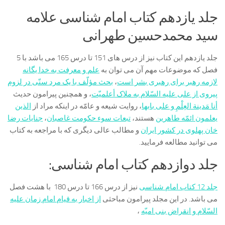
جلد یازدهم کتاب امام شناسی علامه
سید محمدحسین طهرانی
جلد یازدهم این کتاب نیز از درس های 151 تا درس 165 می باشد با 5
فصل که موضوعات مهم آن می توان به
علم و معرفت به خدا یگانه
لازمه رهبر براى رهبرى بشر است
،
بحث مؤلّف با یک مرد سنّى در لزوم
پیروى از على علیه السّلام به ملاک أعلمیّت‌
، و همچنین پیرامون حدیث
أنا مَدینة العِلْمِ و على بابها
، روایت شیعه و عامّه در اینکه مراد از
الذین
یعلمون ائمّه طاهرین
هستند،
تبعات سوء حکومت غاصبان‌
،
جنایات رضا
خان پهلوى در کشور ایران‌
و مطالب عالی دیگری که با مراجعه به کتاب
می توانید مطالعه فرمایید.
جلد دوازدهم کتاب امام شناسی:
جلد 12 کتاب امام شناسی
نیز از درس 166 تا درس 180 با هشت فصل
می باشد. در این مجلد پیرامون مباحثی
از اخبار به قیام امام زمان علیه
السّلام و انقراض بنى امیّه‌
،