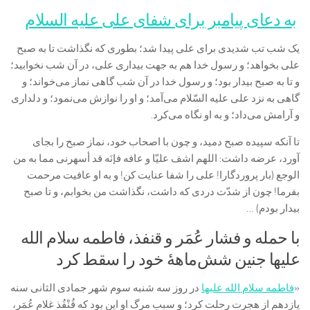
به دعای پیامبر برای شفای علی علیه السلام‌
یک شب تب شدیدی برای علی پیدا شد؛ بطوری که نگذاشت تا به صبح
علی بخواهد؛ و رسول خدا هم به جهت بیداری علی، در آن شب نخوابید؛
و تا به صبح بیدار بود؛ و رسول خدا در آن شب گاهی نماز می‌خواند؛ و
گاهی به نزد علی علیه السّلام می‌آمد؛ و او را نوازش می‌نمود؛ و دلداری
و آرامش می‌داد؛ و به او نگاه می‌کرد.
تا آنکه سپیده صبح دمید، و چون با اصحاب خود، نماز صبح را بجای
آورد، عرضه داشت: اللهم اشف علیّا و عافه فإنَه قد أسهرنی مما به من
الوجع (بار پروردگارا! علی را شفا عنایت کن! و به او عافیت مرحمت
بفرما! چون از شدّت دردی که داشت، نگذاشت من بخوابم، و تا صبح
بیدار بودم) …
با حمله و فشار عُمَر و قنفذ، فاطمه سلام الله
علیها جنین شش‌ماهۀ خود را سقط کرد
«
فاطمه سلام الله علیها
در روز سه شنبه سوم شهر جمادی الثانی سنه
یازدهم از هجرت رحلت کرد؛ و سبب مرگ او این بود که قُنْفُذ غلام عُمَر،