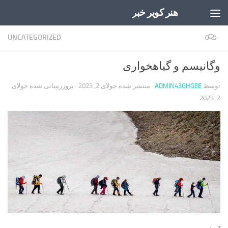
هنر کویر خبر
Skip to content
UNCATEGORIZED
0
وگانیسم و گیاهخواری
توسط
ADMIN43GHGEE
· منتشر شده
جولای 2, 2023
· بروزرسانی شده
جولای
2, 2023