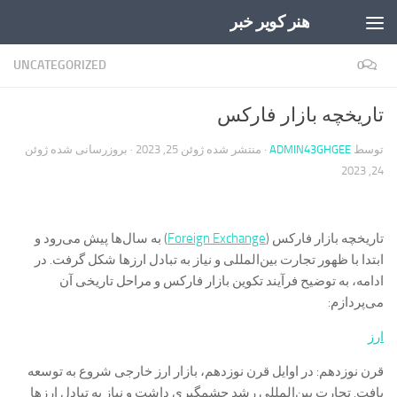
هنر کویر خبر
Skip to content
UNCATEGORIZED
0
تاریخچه بازار فارکس
توسط
ADMIN43GHGEE
· منتشر شده
ژوئن 25, 2023
· بروزرسانی شده
ژوئن
24, 2023
تاریخچه بازار فارکس (
Foreign Exchange
) به سال‌ها پیش می‌رود و
ابتدا با ظهور تجارت بین‌المللی و نیاز به تبادل ارزها شکل گرفت. در
ادامه، به توضیح فرآیند تکوین بازار فارکس و مراحل تاریخی آن
می‌پردازم:
ارز
قرن نوزدهم: در اوایل قرن نوزدهم، بازار ارز خارجی شروع به توسعه
یافت. تجارت بین‌المللی رشد چشمگیری داشت و نیاز به تبادل ارزها