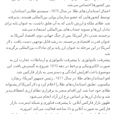
بین کشورها احساس می‌شد.
اعمال استانداردهای طلا: در سال 1875، سیستم طلایی استاندارد
توسط کشورهایی که عضو سازمان پولی بین‌المللی هستند، پذیرفته
شد. طلای ملکه و ارزش ثابتی که به آن تعلق داشت، به عنوان پایه برای
تبادل ارزها و تسویه حساب‌های بین‌المللی استفاده می‌شد.
برجسته شدن دلار آمریکا: پس از جنگ جهانی دوم، اقتصاد آمریکا به
عنوان قدرت اقتصادی برجسته، به رشد قابل توجهی دست یافت. دلار
آمریکا در این مرحله به عنوان ارز پایه برای تبادلات بین‌المللی برگزیده
شد.
پیشرفت تکنولوژی: با پیشرفت تکنولوژی و ارتباطات، تجارت ارز به
صورت الکترونیکی و برخط در دهه 1970 شروع به گسترش یافت. این
موضوع باعث افزایش آمادگی و دسترسی به بازار فارکس شد.
لغو استانداردهای طلا: در سال 1971، رئیس جمهور آمریکا، ریچارد
نیکسون، تعلیق استانداردهای طلا را اعلام کرد و دلار آمریکا از پشتوانه
طلای خود جدا شد. این اقدام منجر به برقراری نظام ارزی انعطاف‌پذیر
شد و تبادل ارزها بر اساس نرخ ارز آزاد انجام می‌شود.
ظهور بازار فارکس آنلاین: با پیشرفت فناوری و شبکه اینترنت، بازار
فارکس به صورت آنلاین و 24 ساعته فعالیت می‌کند. امروزه،