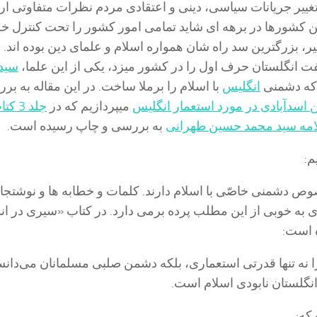
ا تغییر جریانات سیاسی، دینی و اعتقادی مردم نظرات متفاوتی ار
ن کشورها در برهه ای شاید تمامی امور کشور را تحت کنترل خو
ر، بزرگترین سد راه شان همواره اسلام و علمای دین بوده اند. 
فت انگلستان حرف اول را در کشور میزد، یکی از این علما،
سید
که دشمنی
انگلیس
با اسلام را برملا ساخت. در این مقاله به بر
 اسدآبادی در مورد استعمار انگلیس
میپردازیم که در
جلد 3 
امه سید محمد حسین طهرانی
به بررسی و چاپ رسیده است.
م:
ص دشمنى خاصّى با اسلام دارند. کلمات و خطابه ها و نوشتجا
دى به خوبى از این مطلب پرده برمى دارد. در کتاب «سیرى در ان
 است:
ن را نه تنها قدرتى استعمارى، بلکه دشمن صلبى مسلمانان مى‌دان
نگلستان نابودى اسلام است.
که: