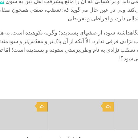
ى‌داند. و بر کسانى که آن را مانع پیشرفت اهل دین به سوى
تم
‌کند. ولى در عین حال مى‌گوید که: تعصّب، صفتى همچون صفات
دالى دارد، و افراطى و تفریطى.
نگاهداشته شود، از صفتهاى پسندیده؛ وگرنه نکوهیده است. به ه
 نژادى فرقى ندارد، الاّ آنکه از آن پاک‌تر و مقدّس‌تر و سودمند
عصّب نژادى به نام وطن‌پرستى ستوده و پسندیده است؛ امّا ت
ى‌شود؟!
0
0