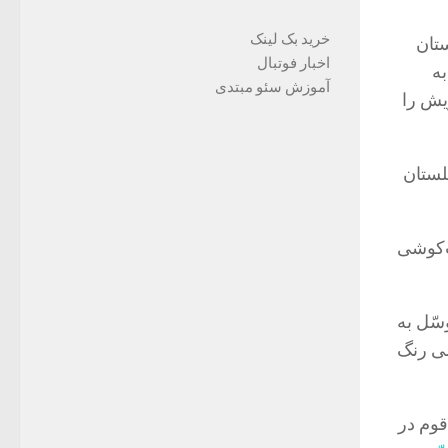
خرید بک لینک
ستان
اخبار فوتبال
به
آموزش سئو مبتدی
یش را
لستان
ت‌کوشى
سّل به
مى رنگ
قوم در