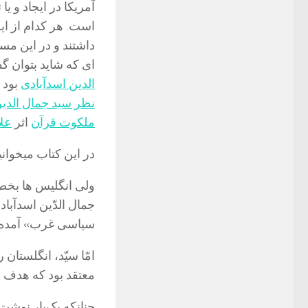
آمریکا در ایجاد و ی
است. هر کدام از ای
داشتند و در این مسی
ای که شاید بتوان گ
الدین اسدآبادی
بود 
نظر سید جمال الدین
ملکوت قرآن
اثر
عل
در این کتاب میخوانی
ولى انگلیس ها بخصو
جمال الدّین اسدآبا
سیاسى غرب» آمده
امّا سیّد، انگلستا
معتقد بود که هدف ا
چنانکه یک‌بار نوشت 