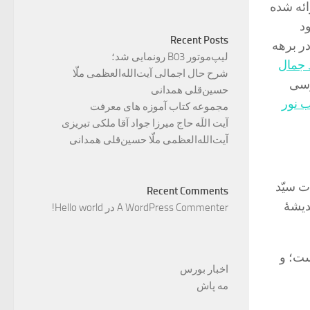
ائه شده
د
Recent Posts
در برهه
لیپ‌موتور B03 رونمایی شد؛
 جمال
شرح حال اجمالی آیت‌الله‌العظمی ملّا
رسی
حسین‌قلی همدانی
کتاب نور
مجموعه کتاب آموزه های معرفت
آیت اللَه حاج میرزا جواد آقا ملکی تبریزی
آیت‌الله‌العظمی ملّا حسین‌قلی همدانی
ت سیّد
Recent Comments
دیشۀ
A WordPress Commenter
در
Hello world!
ست؛ و
اخبار بورس
مه پاش