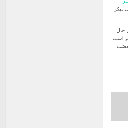
دّن
 دیگر
ر حال
تر است.
عصّب