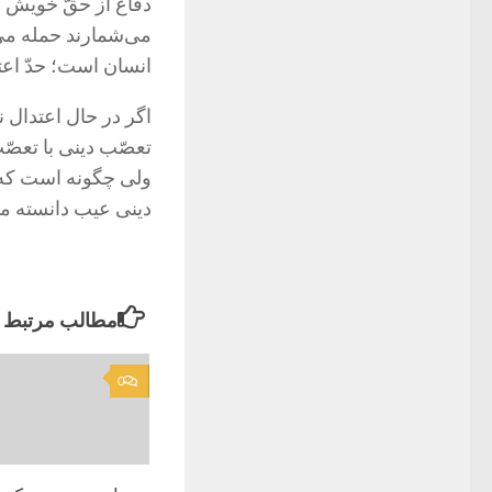
دفاع از حقّ خویش م
مى‌شمارند حمله مى
انسان است؛ حدّ اعت
اگر در حال اعتدال 
تعصّب دینى با تعصّب
ولى چگونه است که ت
دینى عیب دانسته م
مطالب مرتبط
0