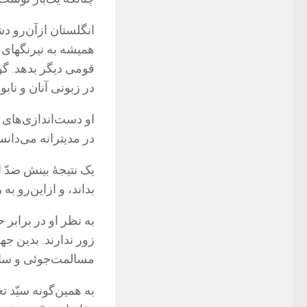
انگلستان ازآن‌رو د
همیشه به نیرنگهاى 
قومى دیگر بدهد. 
در زبونى آنان و ناب
او دست‌اندازى‌هاى
در مدیترانه مى‌دان
یک نتیجۀ بینش ضدّ ا
بداند، و ازاین‌رو ب
به نظر او در برابر
زور ندارند. بدین ج
مسالمت‌جوئى و سا
به همین‌گونه سیّد ت