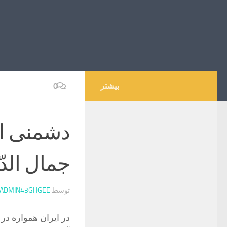
بیشتر
0
دشمنی ان
جمال الدّ
توسط
ADMIN43GHGEE
در ایران همواره در