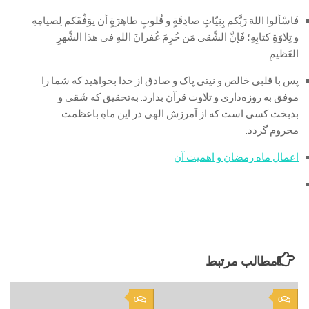
فَاسْألوا اللهَ رَبَّکم بِنِیّاتٍ صادِقَةٍ و قُلوبٍ طاهِرَةٍ أن یوَفِّقَکم لِصیامِهِ
و تِلاوَةِ کتابِهِ؛ فَإنَّ الشَّقی مَن حُرِمَ غُفرانَ اللهِ فی هذا الشَّهرِ
العَظیمِ.
پس با قلبی خالص و نیتی پاک و صادق از خدا بخواهید که شما را
موفق به روزه‌داری و تلاوت قرآن بدارد. به‌تحقیق که شَقی و
بدبخت کسی است که از آمرزش الهی در این ماهِ باعظمت
محروم گردد.
اعمال ماه رمضان و اهمیت آن
مطالب مرتبط
0
0