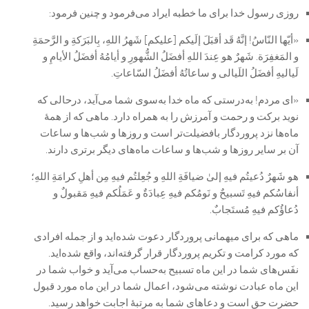
روزی رسول خدا برای ما خطبه ایراد می‌فرمود و چنین فرمود:
«أیّها النّاسُ! إنَّهُ قَد أقبَلَ إلَیکم [علیکم] شَهرُ اللهِ، بِالبَرَکةِ و الرَّحمَةِ
و المَغفِرَة. شَهرٌ هو عِندَ اللهِ أفضَلُ الشُّهورِ و أیامُهُ أفضَلُ الأیامِ و
لَیالیهِ أفضَلُ اللَیالی و ساعاتُهُ أفضَلُ السّاعاتِ.
«ای مردم! به‌درستی که ماه خدا به‌سوی شما می‌آید، درحالی که
نوید برکت و رحمت و آمرزش را به همراه دارد. ماهی که از همۀ
ماه‌ها نزد پروردگار بافضیلت‌تر است و روزها و شب‌ها و ساعات
آن بر سایر روزها و شب‌ها و ساعات ماه‌های دیگر برتری دارند.
هو شَهرٌ دُعیتُم فیهِ إلیٰ ضیافَةِ اللهِ و جُعِلتُم فیهِ مِن أهلِ کرامَةِ اللهِ؛
أنفاسُکم فیهِ تَسبیحٌ و نَومُکم فیهِ عِبادَةٌ و عَمَلُکم فیهِ مَقبولٌ و
دُعاؤُکم فیهِ مُستَجابٌ.
ماهی که برای میهمانی پروردگار دعوت شده‌اید و از جمله افرادی
که مورد کرامت و تکریم پروردگار قرار گرفته‌اند، واقع شده‌اید.
نفَس‌های شما در این ماه تسبیح به‌حساب می‌آید و خواب شما در
این ماه عبادت نوشته می‌شود، اعمال شما در این ماه مورد قبول
حضرت حق است و دعاهای شما به مرتبۀ اجابت خواهد رسید.