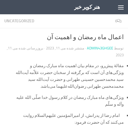
هنر کویر خبر
Skip to content
UNCATEGORIZED
0
اعمال ماه رمضان و اهمیت آن
توسط
ADMIN43GHGEE
· منتشر شده
می 11, 2023
· بروزرسانی شده
می 11,
2023
مقالۀ پیش‌رو، در مقام بیان اهمیت ماه مبارک رمضان و
ویژگی‌های آن است که برگرفته از سخنان حضرت علاّمه آیت‌الله
سید محمدحسین حسینی طهرانی و حضرت آیت‌الله سید
محمدمحسن طهرانی رضوان‌الله‌علیهما می‌باشد.
ویژگی‌های ماه مبارک رمضان در کلام رسول خدا صلّی الله علیه
وآله و سلّم
امام رضا از پدرانش، از امیرالمؤمنین علیهم‌السلام روایت
می‌کنند که آن حضرت فرمود: