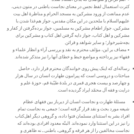
کثرت استعمال لفظ نجس در معنای نجاست باطنی در متون دینی،
عدم ممانعت از ورود مشرکین به مسجد الحرام و مناظرۀ اهل بیت
علیهم‌السلام با ملحدین در این مکان مقدس، جواز هم‌غذا شدن با
مشرکین، جواز اطعام مشرکین به مسلمین، جواز برده‌گرفتن از کفار و
مشرکین و اهل کتاب، جواز دایه گرفتن اهل کتاب و مشرکین برای
بچه‌‌شیر‌خوار؛ و سایر شواهد و قرائن.
• مضاف بر این، مؤلف محترم به نقد و بررسی آراء و انظار علماء و
فقهاء نیز پرداخته و مواضع خبط و خطای آنها را نیز متذکر شده‌اند.
رساله‌ای که اینک پیش روی خوانندگان محترم قرار دارد، حاصل
مباحثات و دروسی است که پیرامون طهارت انسان در سال هزار
و چهارصد و بیست هجری قمری در بلدۀ طیّبۀ قم، حوزۀ علم و
درایت و فقه آل محمّد ایراد گردیده است.
مسئلۀ طهارت و نجاست انسان از دیرباز بین فقهای عظام
شیعه مورد بحث و نقد قرار گرفته است؛ جمعی به نجاست تمام
افراد بشر به استثنای مسلمان فتوا داده، و گروهی دیگر اهل‌کتاب
را نیز در این استثنا وارد نموده‌اند. البتّه معدود افرادی بوده‌اند که
نجاست مخالفین را از هر فرقه و گروهی، باطنی ـ نه ظاهری و