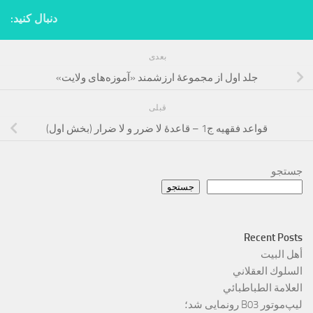
دنبال کنید:
بعدی
جلد اول از مجموعۀ ارزشمند «آموزه‌های ولایت»
قبلی
قواعد فقهیه ج1 – قاعدۀ لا ضرر و لا ضرار (بخش اول)
جستجو
جستجو
Recent Posts
أهل البيت
السلوك العقلاني
العلامة الطباطبائي
لیپ‌موتور B03 رونمایی شد؛