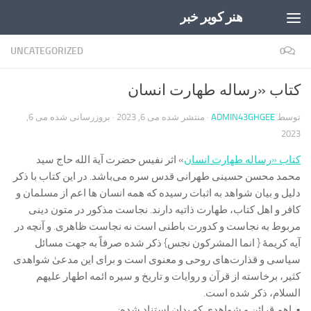
هنر کویر خبر
Skip to content
UNCATEGORIZED
0
کتاب «رساله طهارت انسان
توسط
ADMIN43GHGEE
· منتشر شده
می 6, 2023
· بروزرسانی شده
می 6,
2023
کتاب «رساله طهارت انسان
» اثر نفیس حضرت آیة الله حاج سید
محمد محسن حسینی طهرانی قدس سره می‌باشد. در این کتاب با ذکر
دلیل و بیان شواهد به اثبات رسیده که همه انسان ها اعم از مسلمان و
کافر و اهل کتاب، طهارت ذاتیه دارند. نجاست مذکور در متون دینی
مربوط به نجاست و کدورت باطنی است نه نجاست ظاهری. و آنچه در
آیه کریمۀ { انما المشرکون نجس} ذکر شده صرفاً به جهت مسائل
سیاسی و قذارت‌های روحی و معنوی است و برای این مدعیٰ شواهدی
کثیر، برخاسته از قرآن و روایات و تاریخ و سیره ائمه اطهار علیهم
السلام، ذکر شده است.
• اهم قرائن و شواهدی که بدان استناد شده: