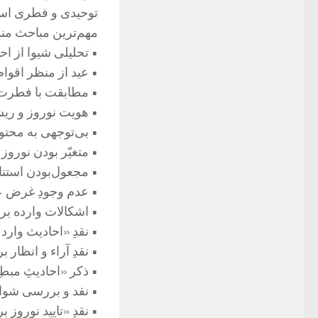
توحیدی و فطری اسل
مهم‌ترین مباحث مندر
• تحلیلی شیوا از ا
• عید از منظر اقوام
• مطابقت با فطرت، 
• هویت نوروز و ریش
• بی‌توجهی به محتو
• متغیّر بودن نوروز
• مجعول‌بودن استن
• عدم وجودِ غرض ع
• اشکالات وارده ب
• نقدِ «احادیث وارد 
• نقدِ آراء و انظا
• ذکر «احادیثِ مبطِ
• نقد و بررسی شواه
• نقدِ «تایید نوروز