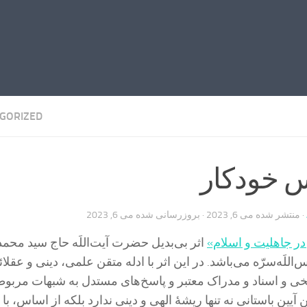
GORIZED
 خودکار
· منتشر شده
می 6, 2023
· بروزرسانی شده
می 6, 2023
در جاهلیت و اسلام»
اثر بی‌بدیل حضرت آیت‌اللَه حاج سید مح
للَه‌سرّه می‌باشد. در این اثر با ادله متقن علمی، دینی و عقلائ
ی و اسناد و مدراک معتبر و پاسخ‌های مستدل به شبهات مربوط
آیین باستانی نه تنها ریشۀ الهی و دینی ندارد بلکه از اساس، با 