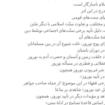
ام ناسازگار است.
ج در این اثر:
حیای سنت‌های قومی
 مختلف، و تفاوت سنّت اسلامی با دیگر سُنَن
دلیل تأیید برخی سنّت‌های اجتماعی توسّط دین
ۀ سنّت‌های آن
ای پوچ نوروز، علت شیوع آن در بین مسلمانان
 در دوران باستان
اد خلقت زمین و آسمان و حضرت آدم به نوروز
قلائی و فطری در مسأله نوروز
ر شرعی‌بودن نوروز همچون:
در تأیید نوروز»
ر برخی فقهاء در این موضوع؛ از جمله صاحب جواهر
لِ عید نوروز» شاهدی بر مدّعا
د و مؤیدات دیگر در تأیید نوروز، همچون:
 بر اساس قاعدۀ تسامح در ادلۀ سنن»