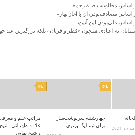
ز بر اساس مطلوبیت صلۀ رحم»
بر اساس مصادف‌بودن آن با آغاز بهار»
بر اساس ملی‌بودنِ این آیین»
انان به اعیادی همچون «فطر و قربان» بلکه بزرگترین عید جه
0
0
خانه
چهارشنبه سرنوشت‌ساز
مراتب علم و معرفت 
برای تیم لیگ برتری
علامه طهرانی، شی
2, 2021
و شیخ بهایی