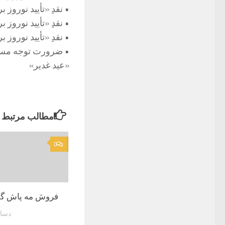
• نقدِ «تأیید نورو
• نقدِ «تأیید نوروز 
• نقدِ «تأیید نوروز 
• ضرورت توجه مسلم
«عید غدیر»
مطالب مرتبط
0
فروش مه پاش گل
دسامبر 6