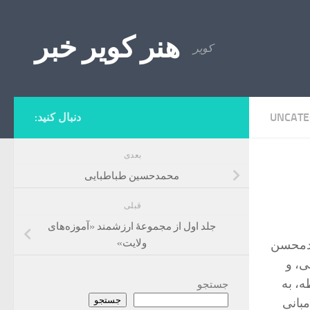
Skip to content
هنر کویر خبر
کویر
UNCATE
دنبال کنید:
بعدی
محمدحسین طباطبایی
قبلی
جلد اول از مجموعۀ ارزشمند «آموزه‌های
ولایت»
مدمحسن
ی، و
ه، به
جستجو
جستجو
مبانی