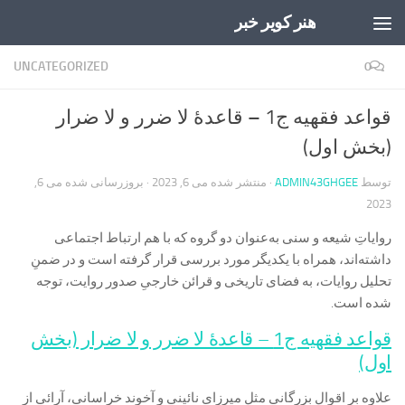
هنر کویر خبر
Skip to content
UNCATEGORIZED
0
قواعد فقهیه ج1 – قاعدۀ لا ضرر و لا ضرار
(بخش اول)
توسط
ADMIN43GHGEE
· منتشر شده
می 6, 2023
· بروزرسانی شده
می 6,
2023
روایاتِ شیعه و سنی به‌عنوان دو گروه که با هم ارتباط اجتماعی
داشته‌‌اند، همراه با یکدیگر مورد بررسی قرار گرفته است و در ضمنِ
تحلیل روایات، به فضای تاریخی و قرائن خارجیِ صدور روایت، توجه
شده است.
قواعد فقهیه ج1 – قاعدۀ لا ضرر و لا ضرار (بخش
اول)
علاوه بر اقوال بزرگانی مثل میرزای نائینی و آخوند خراسانی، آرائی از