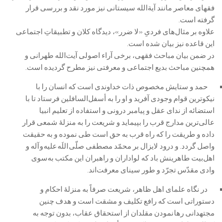
فقهای معاصر مانند آیةالله سیستانی نیز مورد نقد و بررسی قرار
گرفته است.
علاوه بر مثال‌های فردیِ «لا ضرر»، دیدگاه کلان و تطبیقاتِ اجتماعی
این قاعده نیز بیان شده است.
در ضمن بیان مباحث فقهی، برخی آراء اصولی‌‌ِ آیت‌الله طهرانی و
همچنین مباحث بدیع اجتماعی و معرفتی نیز مطرح گردیده است.
حمد و ستایش مخصوص ذات خداوندی است که انسان را با
نیکوترین قوام وجودی آفرید و او را به أسفل‌السافلین فرستاد تا با
استضائه از ندای عقل و پیامبر درونی و استفاده از تعلیم انبیا
عالی‌ترین مدارج قرب را بپیماید و شریعت را به منزلۀ شمعی قرار
داده و طریقت را که راه قرب به حق است طی نموده و به حقیقت
واصل گردد. و درود لایزال بر محمّد مصطفی صلّی اللَه علیه و آله و
اهل‌بیت طاهرینش باد که لواداران و راهبران این مکتب به‌سوی
وادی مقدّس تجرّد و طور سینای معرفت‌اند.
در نگاه علمای اهل ظاهر، شریعت صرفاً به منزلۀ احکام و
دستوراتی است که رافع تکلیف و مشقت است و هدف چنین
مجتهدانی رها نمودن مقلدان از استحقاق عقاب، بدون توجه به