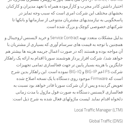
اختیار داشتن کادر مجرب و کارآزموده همراه با تعهد مدیران و کارکنان
بخشهای مختلف این شرکت امری است که سبب وجه تمایز در
پاسخگویی به نیازمندیهای مشتریان متنوعی از سازمانها و بانکها تا
شرکتهای خصوصی کوچک و بزرگ شده است.
بدلیل مشکلات متعدد تهیه Service Contract و خرید لایسنس اروجینال و
همچنین با توجه به قیمت های سرسام آوری که بسیاری از مشتریان با
آن مواجه بوده و هستند (که در صورت اعمال جریمه هزینه ها بیشتر هم
خواهد شد)، شرکت افزار پرداز هوشمند سورنا اقدام به ارائه یک راهکار
جایگزین با هزینه بسیار پایین تر جهت فعالسازی تمامی تجهیزات
شرکت F5 اعم BIG-IP و BIG-IQ نموده است. این راهکار بدین شرح
است که Firmware موجود روی دستگاه با یک نسخه اصلاح شده
تعویض گردیده و پس از آن شرکت سورنا قادر خواهد بود نسبت به
فعالسازی لایسنس دستگاه به صورت فول ماژول با مدت زمانی
دلخواه اقدام نماید. لیست ماژولهای فعال شده به شرح ذیل است:
Local Traffic Manager (LTM)
Global Traffic (DNS)