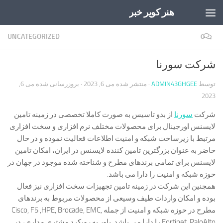
هنر کویر خبر
Skip to content
UNCATEGORIZED
0
شرکت سورنا
توسط
ADMIN43GHGEE
· منتشر شده
می 6, 2023
· بروزرسانی شده
می 6,
2023
شرکت
سورنا
از بدو تاسیس به صورت کاملا تخصصی در زمینه تامین
لایسنس اورجینال برای محصولات مختلف نرم افزاری و سخت افزاری
مرتبط با زیرساخت شبکه و امنیت اطلاعات فعالیت نموده و در حال
حاضر به عنوان بزرگترین تامین کننده لایسنس در ایران، امکان تامین
لایسنس برای تمامی برندهای مطرح و شناخته شده موجود در جهان در
حوزه شبکه و امنیت را دارا می باشد.
همچنین این شرکت در زمینه تامین تجهیزات سخت افزاری نیز فعال
بوده و امکان واردات طیف وسیعی از محصولات مربوط به برندهای
مطرح در حوزه شبکه و امنیت از جمله Cisco, F5 ,HPE, Brocade, EMC,
Fortinet, PaloAlto را دارا می باشد. باور به رویکرد مشتری مداری، در