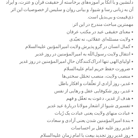
دلنشین و با اتکا بر آموزه‌های برخاسته از حقیقت قرآن و عترت، و ایراد
آن به زبانی رسا و شیوا، و بیانی روان و سلیس از خصوصیات این اثر
ذی‌قیمت و بی‌بدیل است.
مهمترین مباحث مندرج در این اثر:
• معنای حقیقی عید در مکتب عرفان
• ولایت مسئله‌ای عقلائی، نه تعبّدی
• کمال انسان در گرو پذیرش ولایت امیرالمؤنین علیه‌السلام
• انتقال ولایت رسول‌اللَه به امیرالمؤمنین در روز غدیر
• اولیای‌الهی تنها ادراک‌کنندگان حالِ امیرالمؤمنین در روز غدیر
• ضرورت حفظ حریم امام علیه‌السلام
• منصب ولایت، منصب تحمّل سختی‌ها
• غدیر، روز آزادی از تعلّقات و افکار باطل
• غدیر، روز شکوفایی عقل و رهایی از نفس
• هدف از غدیر، دعوت به تعقّل و فهم
• تفسیری شیوا از اشعار مولانا دربارۀ عید غدیر
• عبادت منهای ولایت یعنی عبادت یک رُبات
• بندۀ امیرالمؤمنین شدن یعنی آزادی و سعادت
• غدیر روز غلبه عقل بر احساسات
• روز غدیر روز تجدید بیعت با امام زمان علیه‌السلام