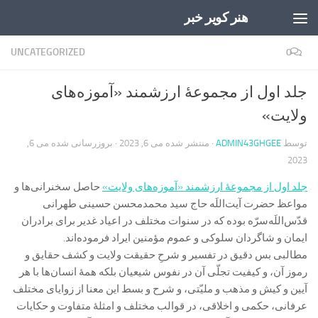
هنر کویر خبر
Skip to content
UNCATEGORIZED
0
جلد اول از مجموعۀ ارزشمند «آموزه‌های
ولایت»
توسط
ADMIN43GHGEE
· منتشر شده
می 6, 2023
· بروزرسانی شده
می 6,
2023
جلد اول از مجموعۀ ارزشمند «آموزه‌های ولایت»
حاصل سخنرانی‌ها و
مواعظ حضرت آیت‌اللَه حاج سید محمدمحسن حسینی طهرانی
قدّس‌اللَه‌سرّه بوده که در سنوات مختلف در اعیاد غدیر برای برادران
ایمان و شاگردان سلوکی و عموم مؤمنین ایراد فرموده‌اند.
مطالبی بس دقیق در تفسیر و شرحِ حقیقت ولایت و کشف حقایق و
رموز آن، و کیفیت تجلّی آن در نفوس شیعیان بلکه همۀ انسان‌ها با هر
آیین و کیش و مذهب و ملیّتی، و شرح و بسط این معنا از زوایای مختلف
عرفانی، حکمی و اخلاقی، در قوالب مختلف و امثلۀ متفاوت و حکایات