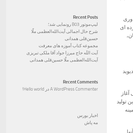
Recent Posts
فناوری
لیپ‌موتور B03 رونمایی شد؛
ده ای
شرح حال اجمالی آیت‌الله‌العظمی ملّا
ن،
حسین‌قلی همدانی
مجموعه کتاب آموزه های معرفت
آیت اللَه حاج میرزا جواد آقا ملکی تبریزی
آیت‌الله‌العظمی ملّا حسین‌قلی همدانی
و دیوید
Recent Comments
A WordPress Commenter
در
Hello world!
 آغاز
۲ به عنوان بزرگترین تولید
ینه
اخبار بورس
مه پاش
ها