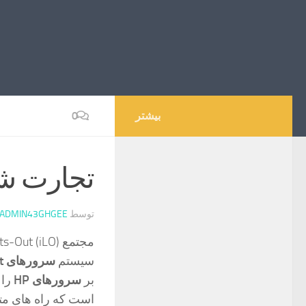
بیشتر
0
تجارت شر
توسط
ADMIN43GHGEE
مجتمع Lights-Out (iLO) یک پردازنده مدیریت
سیستم
سرورهای HP ProLiant
بر
سرورهای HP
را 
است که راه های متع