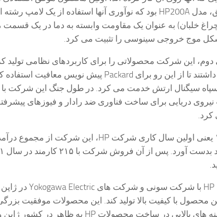
نوسانگر صوتی دقیق، مدل HP200A بود که نوآوری آنها استفاده از یک لامپ رشته
اغ خلبان) به عنوان یک مقاومت وابسته به دما در یک قسمت 
 شکل موج خروجی سینوسی را تثبیت می کرد.
دوم، این شرکت محصولاتی را برای كاربردهای نظامی تولید كر
اندازه كافی اهمیت داشتند تا از این رو برای Packard پیش نویس معافیت اس
سپاه سیگنال ارتش خدمت می كرد. در طول جنگ این شرکت با
نیروی دریایی برای ساخت فناوری ضد رادار و فیوزهای پیشرفته
کرد.
در طول دهه ۱۹۶۰، HP با شرکت سونی و شرکت های Yokogawa Electric در ژاپن
ن محصول با کیفیت بالا تولید کند. این محصولات موفقیت بزرگی
نداشته اند، زیرا هزینه های بالایی در ساخت محصولات HP به ظاهر در کش