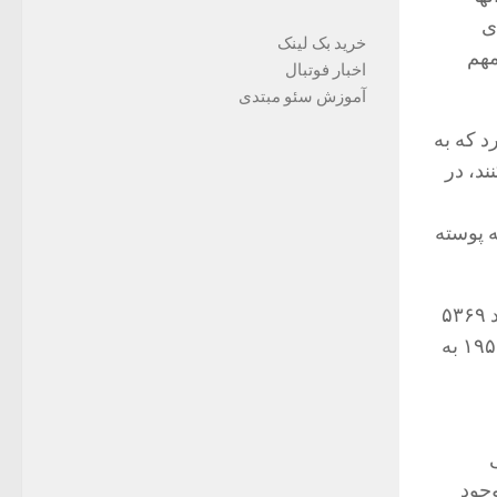
 ای
خرید بک لینک
مهم
اخبار فوتبال
آموزش سئو مبتدی
د كه به
تفاده كنند، در
 پوسته
در اواخر سال ۱۹۳۹ یعنی اولین سال کاری شرکت HP، این شرکت از مجموع درآمد ۵۳۶۹
دلار، ۱۵۶۳ دلار سود بدست آورد. پس از آن فروش شرکت با ۲۱۵ کارمند در سال ۱۹۵۱ به
ور ژاپن وجود