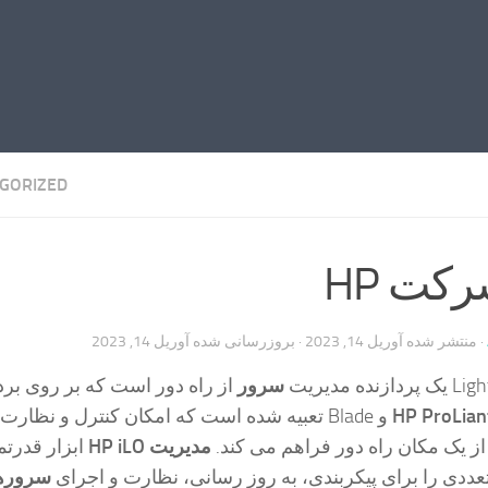
GORIZED
کت HP
· منتشر شده
آوریل 14, 2023
· بروزرسانی شده
آوریل 14, 2023
سرور
از راه دور است که بر روی بر
و Blade تعبیه شده است که امکان کنترل و نظارت
از یک مکان راه دور فراهم می کند.
مدیریت HP iLO
ابزار قدرتم
ددی را برای پیکربندی، به روز رسانی، نظارت و اجرای
سروره