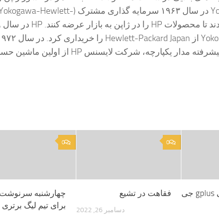
دارد. HP و Yokogawa در سال ۱۹۶۳ سرمایه گذاری مشترک (Yokogawa-Hewlett
kard
استفاده از فناوری پیشرفته مدار یکپارچه، شرکت لایسنس HP از اولین م
0
0
بهترین لباسشویی gplus جی
فقاهت در تشیع
چهارشنبه سرنوشت‌
برای تیم لیگ برتری
دسامبر 26, 2022