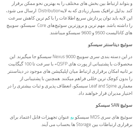
و بتواند ارتباط بین بخش های مختلف را به بهترین نحو ممکن برقرار
کند. بدلیل ترافیک بسیار زیادی که به لایهDistribution ارسال می شود،
این لایه باید توان پردازش سریع اطلاعات را با کم ترین کاهش سرعت
را داشته باشد. مهم ترین و بروزترین سوئیچ‌های Core سیسکو، سوییچ
های کاتالیست 9500 و 9600 سیسکو میباشند.
سوئیچ دیتاسنتر سیسکو
در این دسته بندی سری سوییچ Nexus 9000 سیسکو جا میگیرند. این
محصولات با پشتیبانی از پورت های QSFP+ با سرعت تا 100 گیگابیت
بر ثانیه امکان برقراری ارتباط میان اپلیکیشن های موجود در دیتاسنتر
را بدون کوچک ترین خللی فراهم میکنند. همچنین با پشتیبانی از
معماری Leaf and Spine سیسکو، انعطاف پذیری و ثبات بیشتری را در
اختیار مدیران قرار خواهند داد.
سوئیچ SAN سیسکو
سوئیچ های سری MDS سیسکو
به
عنوان تجهیزات قابل اعتماد برای
برقراری ارتباطات بین Storage ها بحساب می آیند.