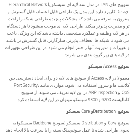
سوییچ های LAN در مدل سه لایه ای سیسکو یا Hierarchical Network
Design کاربرد دارد. این مدل یک طراحی قابل اعتماد، قابل گسترش و
مقرون به صرفه می باشد که مشکلات پیچیده طراحی شبکه را راحت
تر و مدیریت پذیرتر میکند. طراحی لایه ای موجب میشود تا هر دستگاه
در هر لایه وظیفه و عملکرد مشخصی داشته باشد که این ویژگی باعث
می شود تا شبکه ها انعطاف پذیرتر، سازگارتر، قابل گسترش تر باشند
و تغییرات و مدیریت آنها راحتتر انجام می شود. در این طراحی تجهیزات
در لایه های زیر گروه بندی می شوند:
سوئیچ Access سیسکو
معمولا در لایه Access از سوئیچ های لایه دو برای ایجاد دسترسی بین
کلاینت ها و سرور استفاده می شود، مواردی مانند Port Security،
QoS و ARP Inspection در این لایه تعریف می شوند. از سوییچ
کاتالیست 9200 و 9300 سیسکو میتوان در این لایه استفاده کرد.
سوئیچ
Distribution
و
Core
سیسکو
سوئیچ Core و Distribution سیسکو (سوییچ Backbone سیسکو) به
نحوی طراحی شده تا عمل سوئیچینگ بسته را با سرعت بالا انجام دهد