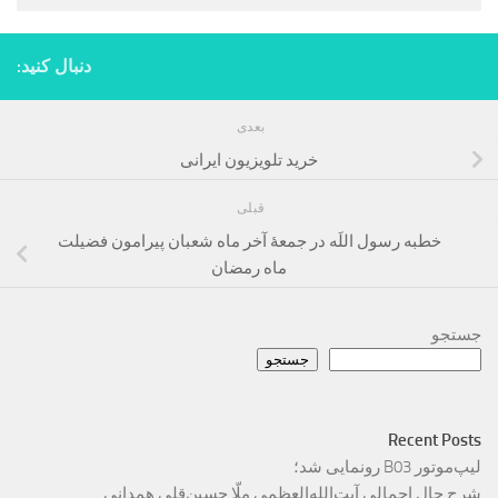
دنبال کنید:
بعدی
خرید تلویزیون ایرانی
قبلی
خطبه رسول‌ اللَه‌ در جمعۀ آخر ماه‌ شعبان پيرامون فضيلت
ماه رمضان‌
جستجو
جستجو
Recent Posts
لیپ‌موتور B03 رونمایی شد؛
شرح حال اجمالی آیت‌الله‌العظمی ملّا حسین‌قلی همدانی