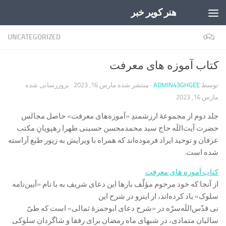
هنر کویر خبر
Skip to content
UNCATEGORIZED
0
کتاب آموزه های معرفت
توسط
ADMIN43GHGEE
· منتشر شده
مارس 16, 2023
· بروزرسانی شده
مارس 16, 2023
جلد دوم از مجموعۀ ارزشمندِ «آموزه‌های معرفت» حاصل مجالس
حضرت آیت‌اللَه حاج سید محمدمحسن حسینی طهرا رهپویانِ مکتب
عرفان و توحید ایراد فرموده‌اند که همراه با ویرایش به زیور طبع آراسته
شده است.
کتاب آموزه های معرفت
از آنجا که خود مرحوم مؤلّف بارها این دعای شریف به با نام «آیین‌نامه
سلوک» یاد کرده‌اند، از اینرو در شرح این
نی قدّس‌اللَه‌سرّه در «شرح دعای ابوحمزۀ ثمالی» است که طیّ
سالیان متمادی، در شبهای ماه رمضان برای رفقا و شاگردان سلوکی