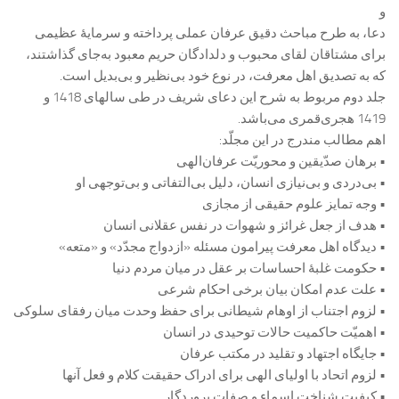
و
دعا، به طرح مباحث دقیق عرفان عملی پرداخته و سرمایۀ عظیمی
برای مشتاقان لقای محبوب و دلدادگان حریم معبود به‌جای گذاشتند،
که به تصدیق اهل معرفت، در نوع خود بی‌نظیر و بی‌بدیل است.
جلد دوم مربوط به شرح این دعای شریف در طی سالهای 1418 و
1419 هجری‌قمری می‌باشد.
اهم مطالب مندرج در این مجلّد:
• برهان صدّیقین و محوریّت عرفان‌الهی
• بی‌دردی و بی‌‌نیازی انسان، دلیل بی‌التفاتی و بی‌توجهی او
• وجه تمایز علوم حقیقی از مجازی
• هدف از جعل غرائز و شهوات در نفس عقلانی انسان
• دیدگاه اهل معرفت پیرامون مسئله «ازدواج مجدّد» و «متعه»
• حکومت غلبۀ احساسات بر عقل در میان مردم دنیا
• علت عدم امکان بیان برخی احکام شرعی
• لزوم اجتناب از اوهام شیطانی برای حفظ وحدت میان رفقای سلوکی
• اهمیّت حاکمیت حالات توحیدی در انسان
• جایگاه اجتهاد و تقلید در مکتب عرفان
• لزوم اتحاد با اولیای الهی برای ادراک حقیقت کلام و فعل آنها
• کیفیت شناخت اسماء و صفات پروردگار