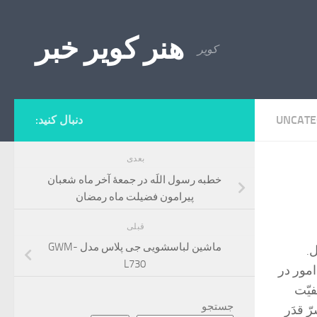
Skip to content
هنر کویر خبر
کویر
UNCATE
دنبال کنید:
بعدی
خطبه رسول‌ اللَه‌ در جمعۀ آخر ماه‌ شعبان
پيرامون فضيلت ماه رمضان‌
قبلی
ماشین لباسشویی جی پلاس مدل GWM-
.
L730
مور در
فیّت
جستجو
ّ قدَر