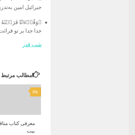
جبرائیل امین به‌تدر
﴿وَقُرۡءَانٗا فَرَقۡنَٰه
جدا جدا بر تو قرائت 
شب قدر
مطالب مرتبط
0
معرفی کتاب مناق
بیت