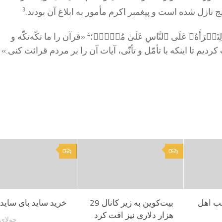
یج نازل شده است و پیغمبر اکرم مأمور به ابلاغ آن بودند.
3
ُ لِتَقۡرَأَهُۥ عَلَى ٱلنَّاسِ عَلَىٰ مُكۡثٖ﴾
؛
4
«قرآن را ما تکّه‌تکّه و
کردیم تا اینکه با تأمّل و تأنّی، آیات آن را بر مردم قرائت کنی.»
0
0
ب اهل
بیت‌کوین به زیر کانال 29
خرید ساید بای ساید G plus
هزار دلاری نیز افت کرد
جولای 11, 022