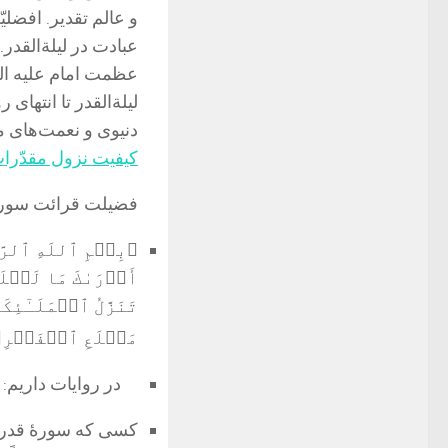
و عالم تقدیر. افضل
عبادت در لیلة‌القدر
عظمت امام علیه السّ
لیلةالقدر تا انتهای
دنیوی و نعمت‌های ما
کیفیت نزول مقدّرا
فضیلت قرائت سورۀ
﴿بِسۡمِ ٱللَهِ ٱلرَّحۡ
أَدۡرَىٰكَ مَا لَيۡل
تَنَزَّلُ ٱلۡمَلَـٰٓئِكَة
مَطۡلَعِ ٱلۡفَجۡرِ
در روایات داریم:
کسی که سورۀ قدر ر