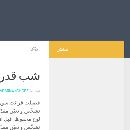
بیشتر
0
شب قدر
توسط
ADMIN43GHGEE
فضیلت قرائت سورۀ 
تشخّص و تعیّن مقدّ
لوح محفوظ، قبل از ت
تشخّص و تعیّن مقدّر