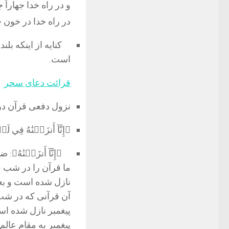
و در راه خدا جهاراً
در راه خدا در خون 
کنایه از اینکه ب
است.
قرائت دعای سحر
نزول دفعی قرآن در 
﴿إِنَّآ أَنزَلۡنَٰهُ فِي
﴿إِنَّآ أَنزَلۡنَٰهُ﴾
: ض
ما قرآن را در شب قد
نازل شده است و بعدا
آن قرآنی که در شب
پیغمبر نازل شده اس
پیغمبر به مقام عال