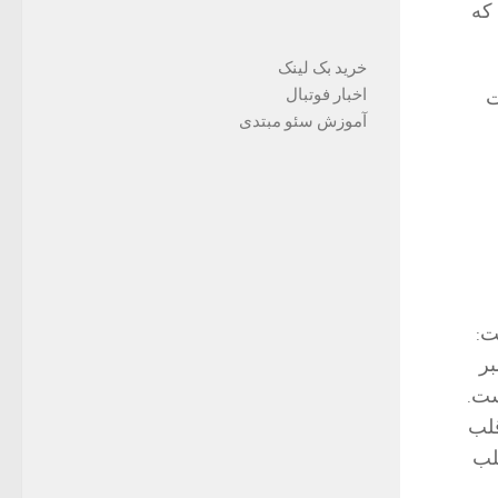
 که
خرید بک لینک
اخبار فوتبال
ت
آموزش سئو مبتدی
ت:
بر
ست.
قلب
لب