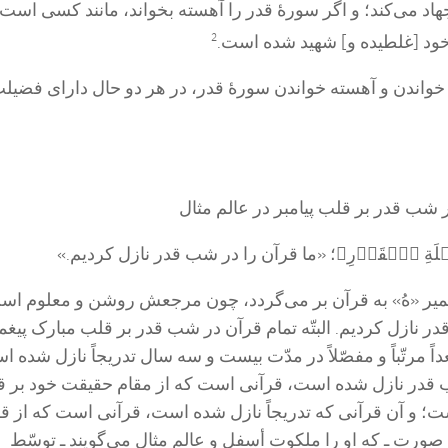
 جهاد می‌کند؛ و اگر سورۀ قدر را آهسته بخواند، مانند کسی است
خود [غلطیده و] شهید شده است.
2
لند خواندن و آهسته خواندن سورۀ قدر، در هر دو حال دارای فضیل
شب قدر بر قلب پیامبر در عالم مثال
 لَيۡلَةِ ٱلۡقَدۡرِ﴾
؛ «ما قرآن را در شب قدر نازل کردیم.»
میر «هُ» به قرآن بر می‌گردد، چون مرجعش روشن و معلوم اس
ر نازل کردیم. البتّه تمام قرآن در شب قدر بر قلب مبارک پیغم
ً مرتّباً و مفصّلاً در مدّت بیست و سه سال تدریجاً نازل شده ا
 قدر نازل شده است، قرآنی است که از مقام حقیقت خود بر 
ت؛ و آن قرآنی که تدریجاً نازل شده است، قرآنی است که از ق
م صورت ـ که او را ملکوت أسفل و عالم مثال می‌گویند ـ توسّط