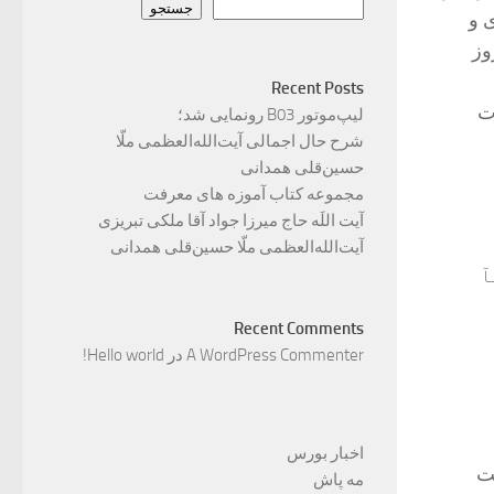
جستجو
 و
وز
Recent Posts
ات
لیپ‌موتور B03 رونمایی شد؛
شرح حال اجمالی آیت‌الله‌العظمی ملّا
حسین‌قلی همدانی
مجموعه کتاب آموزه های معرفت
آیت اللَه حاج میرزا جواد آقا ملکی تبریزی
آیت‌الله‌العظمی ملّا حسین‌قلی همدانی
آ
Recent Comments
A WordPress Commenter
در
Hello world!
اخبار بورس
ت
مه پاش