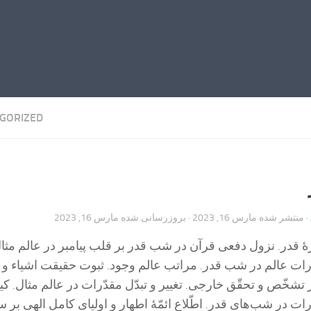
GORIZED
· منتشر شده
مارس 16, 2023
· بروزرسانی شده
مارس 16, 2023
قدر. نزول دفعی قرآن در شب قدر بر قلب پیامبر در عالم مثال
رات عالم در شب قدر. مراتب عالم وجود. ثبوت حقیقت اشیاء و ا
شخّص و تحقّق خارجی. تغییر و تبدّل مقدّرات در عالم مثال. کی
ات در شب‌های قدر. اطّلاع ائمّۀ اطهار و اولیای کامل الهی بر سر