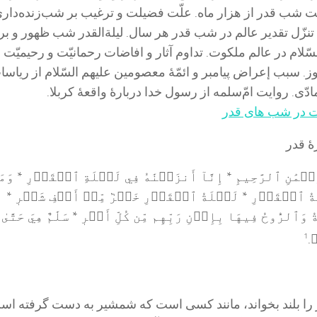
یّت شب قدر از هزار ماه. علّت فضیلت و ترغیب بر شب‌زنده‌داری
. تنزّل تقدیر عالم در شب قدر هر سال. لیلةالقدر شب ظهور و بر
لام در عالم ملکوت. تداوم آثار و افاضات رحمانیّت و رحیمیّت
 روز. سبب إعراض پیامبر و ائمّۀ معصومین علیهم السّلام از ریاس
دّی. روایت امّ‌سلمه از رسول خدا دربارۀ واقعۀ کربلا.
ت در شب های قدر
 قدر
مَٰنِ ٱلرَّحِيمِ * إِنَّآ أَنزَلۡنَٰهُ فِي لَيۡلَةِ ٱلۡقَدۡرِ * وَمَ
َةُ ٱلۡقَدۡرِ * لَيۡلَةُ ٱلۡقَدۡرِ خَيۡرٞ مِّنۡ أَلۡفِ شَهۡرٖ *
ُ وَٱلرُّوحُ فِيهَا بِإِذۡنِ رَبِّهِم مِّن كُلِّ أَمۡرٖ * سَلَٰمٌ هِيَ حَتَّىٰ
﴾
.
1
ا بلند بخواند، مانند کسی است که شمشیر به دست گرفته اس