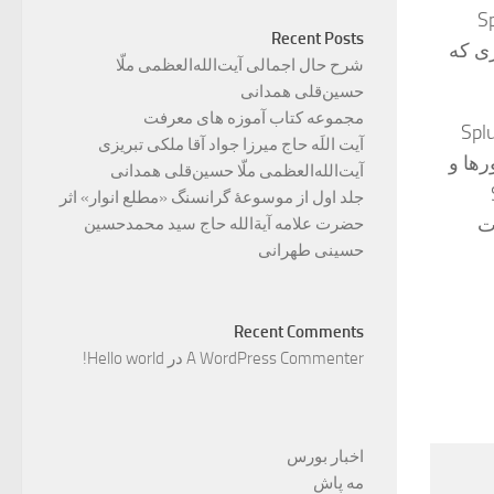
می دهد. نرم افزار Splunk
Recent Posts
ری که
شرح حال اجمالی آیت‌الله‌العظمی ملّا
حسین‌قلی همدانی
مجموعه کتاب آموزه های معرفت
صل می شوند و از Splunk Web
آیت اللَه حاج میرزا جواد آقا ملکی تبریزی
رها و
آیت‌الله‌العظمی ملّا حسین‌قلی همدانی
Splu
جلد اول از موسوعۀ گرانسنگ «مطلع انوار» اثر
رت
حضرت علامه آیة‌الله حاج سید محمدحسین
حسینی طهرانی
Recent Comments
A WordPress Commenter
در
Hello world!
اخبار بورس
مه پاش