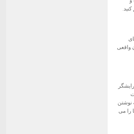
، هشدار به یک فید RSS و
ای
ن واقعی
ز ویرایشگر
فات
ه نوشتن
محورها را می