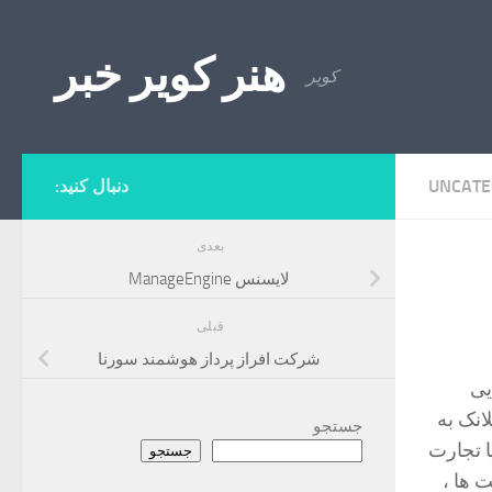
Skip to content
هنر کویر خبر
کویر
UNCATE
دنبال کنید:
بعدی
لایسنس ManageEngine
قبلی
شرکت افراز پرداز هوشمند سورنا
یی
انک به
جستجو
کان را می دهد که داده های جمع آوری شده از مؤلفه های زیرساخت IT یا تجارت
جستجو
 ها ،