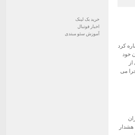
خرید بک لینک
اخبار فوتبال
آموزش سئو مبتدی
رش آن اشاره کرد
ن خود
ای از
ها و داشبوردهای گوناگون هستند که بر روی پلت فرم Splunk اجرا می
ران
 هشدار