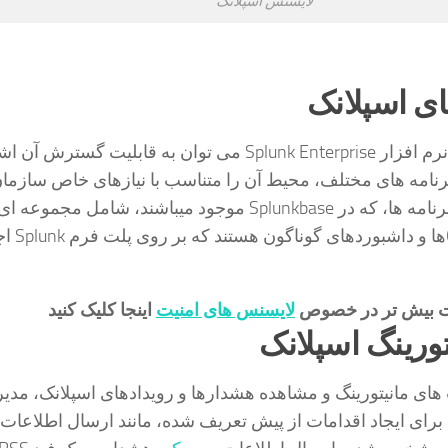
لایسنس اسپلانک
ای اسپلانک
از مزایای های مهم نرم افزار Splunk Enterprise می توان به قابلیت گست
 برنامه های مختلف، محیط آن را متناسب با نیازهای خاص سازما
گسترش دهید. این برنامه ها، که در Splunkbase موجود میباشند، شامل مجموعه 
پیکربندی ها، Object
ت بیش تر در خصوص
لایسنس های امنیت
اینجا کلیک کنید
تورینگ اسپلانک
ت های مانیتورینگ و مشاهده هشدارها و رویدادهای اسپلانک، مدی
ا برای ایجاد اقدامات از پیش تعریف شده، مانند ارسال اطلاعات