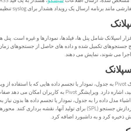
ل مشخص شده، ارسال اطلاعات
سیسکو
انند برنامه ارسال یک رویداد هشدار برای syslog تنظیم کنید.
پلانک
زار اسپلانک شامل پنل ها، فیلدها، نمودارها و غیره است. پنل ه
تایج جستجوهای تکمیل شده و داده های حاصل از جستجوهای زما
اجرا می شوند، نمایش می دهند.
سپلانک
در نرم افزار اسپلانک Pivot به جدول، نمودار یا تجسم داده هایی که با استفاده ا
محوری ایجاد می کنید، اشاره دارد. ویرایشگر Pivot به کاربران امکان می دهد ص
اء مدل داده را به جدول، نمودار یا تجسم داده ها بدون نیاز ب
جستجوها در زبان پردازش جستجو (SPL) برای تولید آنها، نقشه برداری کنند. 
ش ذخیره کرد و به داشبورد اضافه کرد.