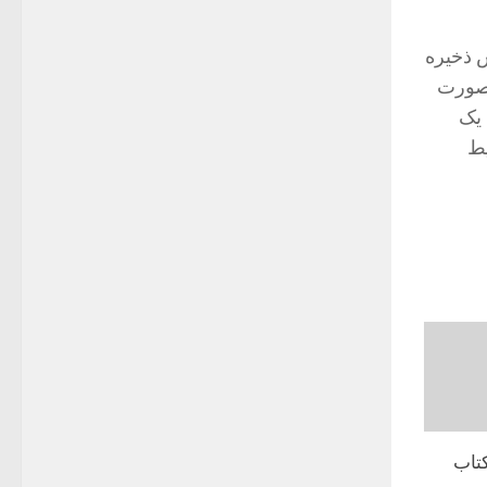
رش ذخیره
بصورت
 یک
یط
تاب