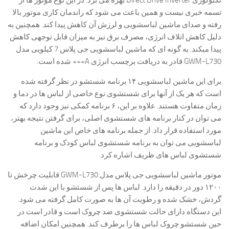
تکنولوژی Direct Drive Inverter بهره می برد. در این نوع موتور ها از
تسمه خبری نیست و همین باعث می شود که راندمان کاری موتور بالا
رفته و صدای ماشین لباسشویی و لرزش آن کاهش پیدا کند. همچنین به
دلیل کاهش اتلاف انرژی، مصرف برق نیز به میزان قابل توجهی کاهش
پیدا میکند. به گونه ای که ماشین لباسشویی جی پلاس 7 کیلویی مدل
GWM-L730 قادر به دریافت برچسب انرژی A+++ شده است.
برای این ماشین لباسشویی ۱۴ برنامه شستشو در نظر گرفته شده
است که هر یک از آنها برای شستشوی نوع خاصی از لباس ها در دما و
زمان متفاوت هستند. علاوه بر این، ۶ برنامه کمکی نیز وجود دارد که
می توان در کنار برنامه های شستشوی اصلی، برای گرفتن نتیجه بهتر،
مورد استفاده قرار داد. از جمله برنامه های خاص این ماشین
لباسشویی می توان به برنامه شستشوی لباس کودک و برنامه
شستشوی لباس های ظریف اشاره کرد.
موتور ماشین لباسشویی جی پلاس مدل GWM-L730 قابلیت چرخش تا
۱۲۰۰ دور در دقیقه را دارد. لباس ها پس از شستشو با این شدت
گردش، خشک شده و رطوبت آن ها به صورت کامل گرفته می شود.
این دستگاه دارای حالت شستشوی ضد چروک است و قادر است در
حین شستشو چروک لباس ها را برطرف کند. همچنین امکان اضافه