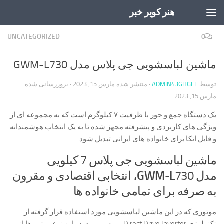
هنر کویر خبر
Skip to content
UNCATEGORIZED
0
ماشین لباسشویی جی پلاس مدل GWM-L730
توسط
ADMIN43GHGEE
· منتشر شده
مارس 15, 2023
· بروزرسانی شده
مارس 15, 2023
یک دستگاه جمع و جور با ظرفیت ۷ کیلوگرم است که به مجموعه ای از
ویژگی های کاربردی و پیشرفته مجهز شده تا به یک انتخاب هوشمندانه
و قابل اتکا برای خانواده های ایرانی تبدیل شود.
ماشین لباسشویی جی پلاس 7 کیلویی
مدل
GWM-L
730، انتخابی اقتصادی و مقرون
به صرفه برای تمامی خانواده ها
موتوری که در این ماشین لباسشویی مورد استفاده قرار گرفته از