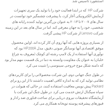
استنفورد تاسیس شد.
شرکت HP که در ابتدا فعالیت خود را با تولید یک سری تجهیزات
آزمایش الکترونیکی آغاز کرد، با پیشرفت چشمگیر خود توانست در
سال های ۲۰۰۷ تا ۲۰۱۳ به عنوان بزرگترین تولید کننده رایانه های
شخصی، خود را به جهان معرفی کند. اما در سال های بعد در این زمینه
شرکت Lenovo از شرکت HP پیشی گرفت.
از بسیاری پروژه هایی که آنها روی آن کار کرده اند، اولین محصول
موفق اقتصادی آنها نوسانگر صوتی دقیق، مدل HP200A بود که
نوآوری آنها استفاده از یک لامپ رشته ای کوچک (معروف به چراغ
خلبان) به عنوان یک مقاومت وابسته به دما در یک قسمت مهم مدار بود
که دامنه شکل موج خروجی سینوسی را تثبیت می کرد.
در طول جنگ جهانی دوم، این شرکت محصولاتی را برای كاربردهای
نظامی تولید كرد كه به اندازه كافی اهمیت داشتند تا از این رو برای
Packard پیش نویس معافیت استفاده كنند، در حالی كه هیولت در
سپاه سیگنال ارتش خدمت می كرد. در طول جنگ این شرکت با
آزمایشگاه تحقیقات نیروی دریایی برای ساخت فناوری ضد رادار و
فیوزهای پیشرفته پوسته توپخانه همکاری می کرد.