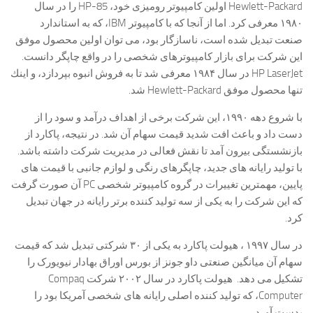
Hewlett-Packard اولین کامپیوتر رومیزی خود، HP-85 را در سال
۱۹۸۰ معرفی کرد. اما از آنجا که با کامپیوتر IBM، که به استاندارد
صنعت تبدیل شده است، ناسازگار بود،‌ می توان اولین محصول موفق
این شرکت برای بازار کامپیوترهای شخصی را در واقع چاپگر دانست.
HP LaserJet در سال ۱۹۸۴ معرفی شد تا به فروش انبوه بپردازد، و اینك
تنها محصول موفق Hewlett-Packard شد.
با شروع دهه ۱۹۹۰، این شرکت برخی از اهداف درآمد و سود را از
دست داد و باعث افت شدید قیمت سهام آن شد. در نتیجه، پاكارد از
بازنشستگی بیرون آمد تا نقش فعالی در مدیریت شرکت داشته باشد.
با تولید رایانه های جدید، چاپگرهای رنگی و لوازم جانبی با قیمت های
پایین، مهمترین تغییرات در گروه کامپیوتر شخصی PC آن صورت گرفت
که این شرکت را به یکی از سه تولید کننده برتر رایانه در جهان تبدیل
کرد.
در سال ۱۹۹۷ ، هیولت پاکارد به یکی از ۳۰ شرکتی تبدیل شد که قیمت
سهام آن میانگین صنعتی داو جونز از بورس اوراق بهادار نیویورک را
تشکیل می دهد. هیولت پاکارد در سال ۲۰۰۲ شرکت Compaq
Computer، که تولید کننده اصلی رایانه های شخصی آمریکا بود را
بدست آورد.