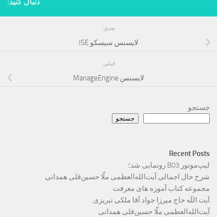
دنبال کنید:
بعدی
لایسنس سیسکو ISE
قبلی
لایسنس ManageEngine
جستجو
جستجو
Recent Posts
لیپ‌موتور B03 رونمایی شد؛
شرح حال اجمالی آیت‌الله‌العظمی ملّا حسین‌قلی همدانی
مجموعه کتاب آموزه های معرفت
آیت اللَه حاج میرزا جواد آقا ملکی تبریزی
آیت‌الله‌العظمی ملّا حسین‌قلی همدانی