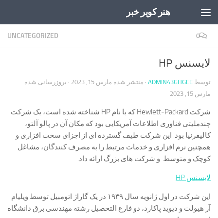
هنر کویر خبر
Skip to content
UNCATEGORIZED
0
لایسنس HP
توسط
ADMIN43GHGEE
· منتشر شده
مارس 15, 2023
· بروزرسانی شده
مارس 15, 2023
شرکت Hewlett-Packard که با نام HP شناخته شده است، یک شرکت
چندملیتی فناوری اطلاعات آمریکایی بود که مکان آن در پالو آلتو،
کالیفرنیا بود. این شرکت طیف گسترده ای از اجزای سخت افزاری و
همچنین نرم افزاری و خدمات مرتبط را به مصرف کنندگان، مشاغل
کوچک و متوسط و شرکت های بزرگ ارائه داد.
لایسنس HP
این شرکت در اول ژانویه سال ۱۹۳۹ در یک گاراژ اتومبیل توسط ویلیام
آر هیولت و دیوید پاكارد، دو فارغ التحصیل رشته مهندسی برق دانشگاه