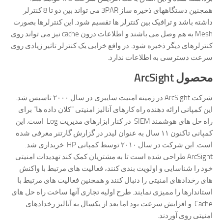
همچنین دستگاههای ذخیره ساز 3PAR می تواند بین دو تا 8 کنترلر
داشته باشد و ترافیک بین کنترلر ها تقسیم شود. این کنترلرها بصورت
Mesh به هم وصل می باشند و اطلاعات درون cache نیز می تواند روی
کنترلرهای دیگر ذخیره شود. در واقع خرابی یک کنترلر تاثیر زیادی روی
سرعت دسترسی به اطلاعات ندارد.
محصول ArcSight
شرکت ArcSight در زمینه امنیت سایبری در سال ۲۰۰۰ تاسیس شد.
این کمپانی ارائه دهنده راه کارهای آنالیز امنیتی “کلان داده ها” برای
راه حل های هوشمند SIEM در کنار ابزارهای مدیریت Log است. این
کمپانی تاکنون ۱۱ سال به عنوان لیدر در گزارش گارتنر معرفی شده
است. این شرکت در سال ۲۰۱۰ توسط کمپانی HP خریداری شد.
ArcSight طراحی شده است تا به مشتریان کمک کند تهدیدات امنیتی
خود را شناسایی و اولویت بندی کنند، فعالیت های مرتبط با واکنش
های رخدادهای امنیتی را دنبال کنند و همچنین فعالیت های مرتبط با
استاندارها را ممیزی نمایند. طرح اولیه تجاری آنها ساخت راه حل های
Cache و افزایش سرعت بود اما بعد از یکسال به آنالیز رخدادهای
امنیتی روی آوردند.