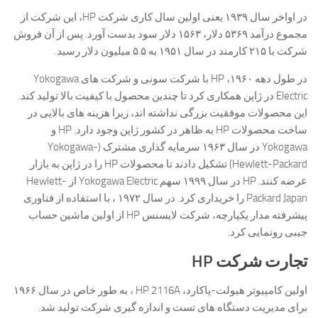
در اواخر سال ۱۹۳۹ یعنی اولین سال کاری شرکت HP، این شرکت از
مجموع درآمد ۵۳۶۹ دلار، ۱۵۶۳ دلار سود بدست آورد. پس از آن فروش
شرکت با ۲۱۵ کارمند در سال ۱۹۵۱ به ۵.۵ میلیون دلار رسید.
در طول دهه ۱۹۶۰، HP با شرکت سونی و شرکت های Yokogawa
Electric در ژاپن همکاری کرد تا چندین محصول با کیفیت بالا تولید کند.
این محصولات موفقیت بزرگی نداشته اند، زیرا هزینه های بالایی در
ساخت محصولات HP به ظاهر در کشور ژاپن وجود دارد. HP و
Yokogawa در سال ۱۹۶۳ سرمایه گذاری مشترک (Yokogawa-
Hewlett-Packard) تشکیل دادند تا محصولات HP را در ژاپن به بازار
عرضه كنند. HP در سال ۱۹۹۹ سهم Yokogawa Electric از Hewlett-
Packard Japan را خریداری کرد. در سال ۱۹۷۲ ، با استفاده از فناوری
پیشرفته مدار یکپارچه، شرکت لایسنس HP از اولین ماشین حساب
جیبی رونمایی کرد.
تجارت
شرکت HP
اولین کامپیوتر هیولت-پاکارد، HP 2116A ، به طور خاص در سال ۱۹۶۶
برای مدیریت دستگاه های تست و اندازه گیری شرکت تولید شد.