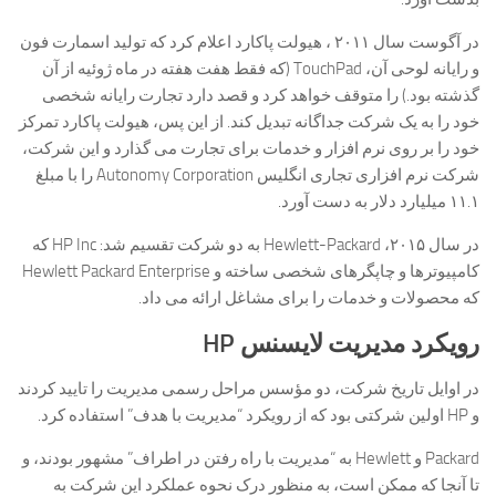
در آگوست سال ۲۰۱۱ ، هیولت پاکارد اعلام کرد که تولید اسمارت فون
و رایانه لوحی آن، TouchPad (که فقط هفت هفته در ماه ژوئیه از آن
گذشته بود.) را متوقف خواهد کرد و قصد دارد تجارت رایانه شخصی
خود را به یک شرکت جداگانه تبدیل کند. از این پس، هیولت پاکارد تمرکز
خود را بر روی نرم افزار و خدمات برای تجارت می گذارد و این شرکت،
شرکت نرم افزاری تجاری انگلیس Autonomy Corporation را با مبلغ
۱۱.۱ میلیارد دلار به دست آورد.
در سال ۲۰۱۵، Hewlett-Packard به دو شرکت تقسیم شد: HP Inc که
کامپیوترها و چاپگرهای شخصی ساخته و Hewlett Packard Enterprise
که محصولات و خدمات را برای مشاغل ارائه می داد.
رویکرد مدیریت لایسنس HP
در اوایل تاریخ شرکت، دو مؤسس مراحل رسمی مدیریت را تایید کردند
و HP اولین شرکتی بود که از رویکرد “مدیریت با هدف” استفاده کرد.
Packard و Hewlett به “مدیریت با راه رفتن در اطراف” مشهور بودند، و
تا آنجا که ممکن است، به منظور درک نحوه عملکرد این شرکت به