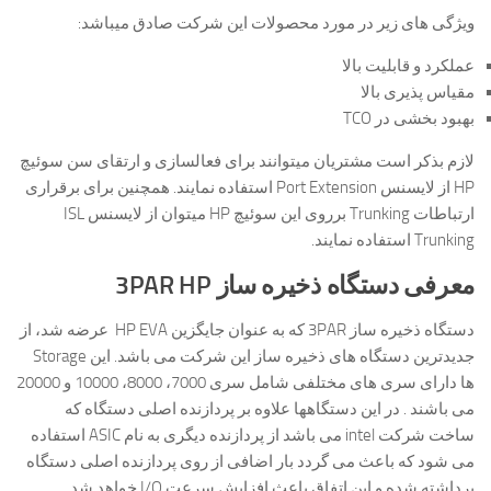
ویژگی های زیر در مورد محصولات این شرکت صادق میباشد:
عملکرد و قابلیت بالا
مقیاس پذیری بالا
بهبود بخشی در TCO
لازم بذکر است مشتریان میتوانند برای فعالسازی و ارتقای سن سوئیچ
HP از لایسنس Port Extension استفاده نمایند. همچنین برای برقراری
ارتباطات Trunking برروی این سوئیچ HP میتوان از لایسنس ISL
Trunking استفاده نمایند.
معرفی دستگاه ذخیره ساز
3PAR HP
دستگاه ذخیره ساز 3PAR که به عنوان جایگزین HP EVA عرضه شد، از
جدیدترین دستگاه های ذخیره ساز این شرکت می باشد. این Storage
ها دارای سری های مختلفی شامل سری 7000، 8000، 10000 و 20000
می باشند . در این دستگاهها علاوه بر پردازنده اصلی دستگاه که
ساخت شرکت intel می باشد از پردازنده دیگری به نام ASIC استفاده
می شود که باعث می گردد بار اضافی از روی پردازنده اصلی دستگاه
برداشته شده و این اتفاق باعث افزایش سرعت I/O خواهد شد.