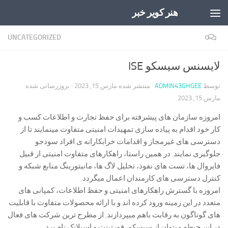
هنر کویر خبر
Skip to content
UNCATEGORIZED
0
لایسنس سیسکو ISE
توسط
ADMIN43GHGEE
· منتشر شده
مارس 15, 2023
· بروزرسانی شده
مارس 15, 2023
امروزه سازمان های پیشرفته برای حفظ تجارت و اطلاعات کسب و
کار خود اقدام به پیاده سازی تمهیدات امنیتی متفاوت مینمایند تا از
دسترسی های غیرمجاز و اقدامات خرابکارانه ی افراد سودجو
جلوگیری نمایند. در همین راستا، راهکارهای متفاوت امنیتی از قبیل
فایروال ها، تست های نفوذ، تحلیل لاگ ها، مانیتورینگ منابع شبکه و
کنترل دسترسی های کارمندان اعمال میگردد.
امروزه با گسترش راهکارهای امنیتی و حفظ اطلاعات، کمپانی های
متعدد در این زمینه ورود کرده اند و با ارائه محصولات متفاوت با قابلیت
های گوناگون به رقابت باهم میپردازند. از مطرح ترین شرکت های فعال
در این حیطه میتوان از سیسکو، فورتینت و اسپلانک نام برد.