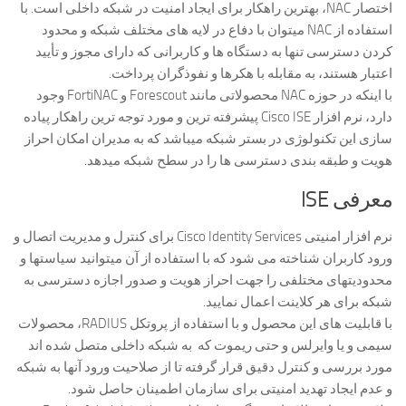
اختصار NAC، بهترین راهکار برای ایجاد امنیت در شبکه داخلی است. با
استفاده از NAC میتوان با دفاع در لایه های مختلف شبکه و محدود
کردن دسترسی تنها به دستگاه ها و کاربرانی که دارای مجوز و تأیید
اعتبار هستند، به مقابله با هکرها و نفوذگران پرداخت.
با اینکه در حوزه NAC محصولاتی مانند Forescout و FortiNAC وجود
دارد، نرم افزار Cisco ISE پیشرفته ترین و مورد توجه ترین راهکار پیاده
سازی این تکنولوژی در بستر شبکه میباشد که به مدیران امکان احراز
هویت و طبقه بندی دسترسی ها را در سطح شبکه میدهد.
معرفی ISE
نرم افزار امنیتی Cisco Identity Services برای کنترل و مدیریت اتصال و
ورود کاربران شناخته می شود که با استفاده از آن میتوانید سیاستها و
محدودیتهای مختلفی را جهت احراز هویت و صدور اجازه دسترسی به
شبکه برای هر کلاینت اعمال نمایید.
با قابلیت های این محصول و با استفاده از پروتکل RADIUS، محصولات
سیمی و یا وایرلس و حتی ریموت که به شبکه داخلی متصل شده اند
مورد بررسی و کنترل دقیق قرار گرفته تا از صلاحیت ورود آنها به شبکه
و عدم ایجاد تهدید امنیتی برای سازمان اطمینان حاصل شود.