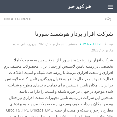
هنر کویر خبر
Skip to content
UNCATEGORIZED
0
شرکت افراز پرداز هوشمند سورنا
توسط
ADMIN43GHGEE
· منتشر شده
مارس 15, 2023
· بروزرسانی شده
مارس 15, 2023
شرکت افزار پرداز هوشمند سورنا از بدو تاسیس به صورت کاملا
تخصصی در زمینه تامین لایسنس اورجینال برای محصولات مختلف نرم
افزاری و سخت افزاری مرتبط با زیرساخت شبکه و امنیت اطلاعات
فعالیت نموده و در حال حاضر به عنوان بزرگترین تامین کننده لایسنس
در ایران، امکان تامین لایسنس برای تمامی برندهای مطرح و شناخته
شده موجود در جهان در حوزه شبکه و امنیت را دارا می باشد.
همچنین این شرکت در زمینه تامین تجهیزات سخت افزاری نیز فعال
بوده و امکان واردات طیف وسیعی از محصولات مربوط به برندهای
مطرح در حوزه شبکه و امنیت از جمله Cisco, F5 ,HPE, Brocade, EMC,
Fortinet, PaloAlto را دارا می باشد. باور به رویکرد مشتری مداری، در