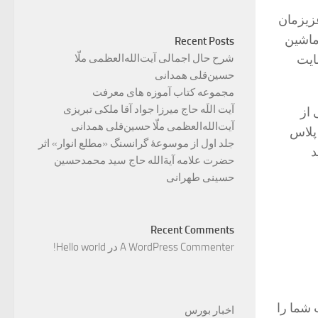
زیزمان
ماشین
Recent Posts
شرح حال اجمالی آیت‌الله‌العظمی ملّا
ایت
حسین‌قلی همدانی
مجموعه کتاب آموزه های معرفت
آیت اللَه حاج میرزا جواد آقا ملکی تبریزی
از
آیت‌الله‌العظمی ملّا حسین‌قلی همدانی
پلاس
جلد اول از موسوعۀ گرانسنگ «مطلع انوار» اثر
د
حضرت علامه آیة‌الله حاج سید محمدحسین
حسینی طهرانی
Recent Comments
A WordPress Commenter
در
Hello world!
 شما را
اخبار بورس