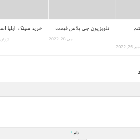
شم
تلویزیون جی پلاس قیمت
خرید سینک ایلیا است
می 28, 2022
ژوئن 18, 022
 26, 2022
نام
*