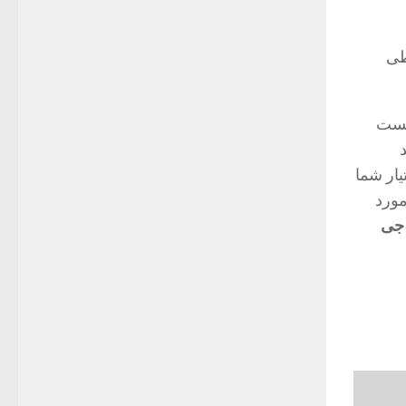
رید اقساطی
نیست
ار شما
مورد
جی