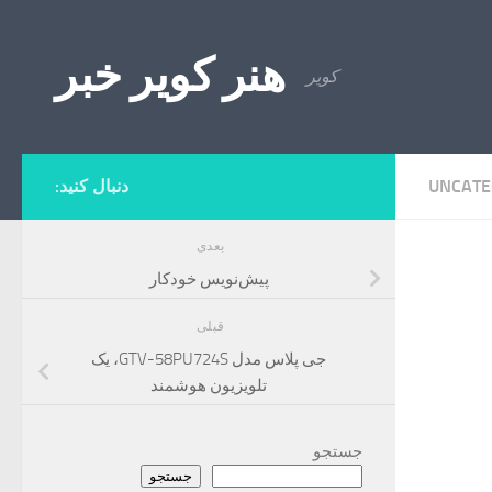
Skip to content
هنر کویر خبر
کویر
UNCATE
دنبال کنید:
بعدی
پیش‌نویس خودکار
قبلی
جی پلاس مدل GTV-58PU724S، یک
تلویزیون هوشمند
جستجو
جستجو