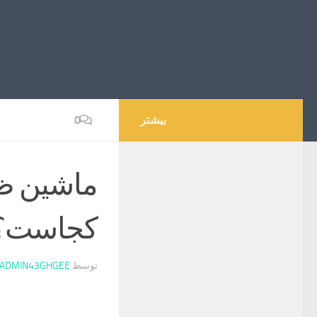
بیشتر
0
ماشین ظ
کجاست؟
توسط
ADMIN43GHGEE