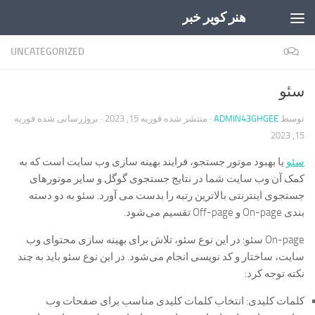
هنر کویر خبر
Skip to content
UNCATEGORIZED
0
سئو
توسط
ADMIN43GHGEE
· منتشر شده
فوریه 15, 2023
· بروزرسانی شده
فوریه
15, 2023
سئو
یا بهبود موتور جستجو، فرایند بهینه سازی وب سایت است که به
کمک آن وب سایت شما در نتایج جستجوی گوگل و سایر موتورهای
جستجوی اینترنتی بالاترین رتبه را بدست می آورد. سئو به دو دسته
بندی On-page و Off-page تقسیم می‌شود.
On-page سئو: در این نوع سئو، تلاش برای بهینه سازی محتوای وب
سایت، ساختار و کد نویسی انجام می‌شود. در این نوع سئو باید به چند
نکته توجه کرد:
کلمات کلیدی: انتخاب کلمات کلیدی مناسب برای صفحات وب