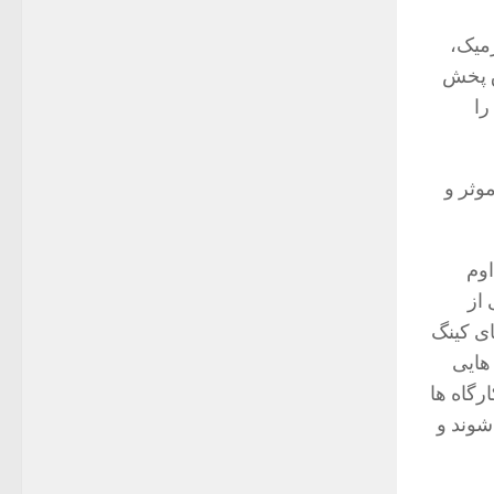
میک،
ق پخش
را
وثر و
اوم
از
ای کینگ
هایی
رگاه ها
شوند و