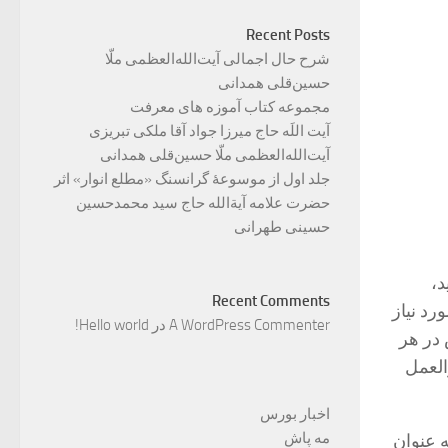
Recent Posts
شرح حال اجمالی آیت‌الله‌العظمی ملّا
حسین‌قلی همدانی
مجموعه کتاب آموزه های معرفت
آیت اللَه حاج میرزا جواد آقا ملکی تبریزی
آیت‌الله‌العظمی ملّا حسین‌قلی همدانی
جلد اول از موسوعۀ گرانسنگ «مطلع انوار» اثر
حضرت علامه آیة‌الله حاج سید محمدحسین
حسینی طهرانی
د،
Recent Comments
د نیاز
A WordPress Commenter
در
Hello world!
وات توان گرمایش در هر
العمل
اخبار بورس
مه پاش
 عنوان