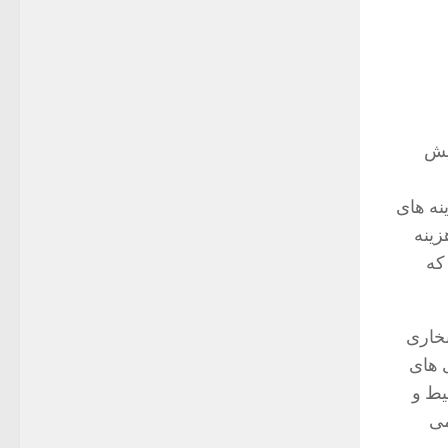
یش
تند، اما هزینه های
د در مشخصات) تقسیم بر 1000، بر هزینه
که
بخاری
 های
یط و
می