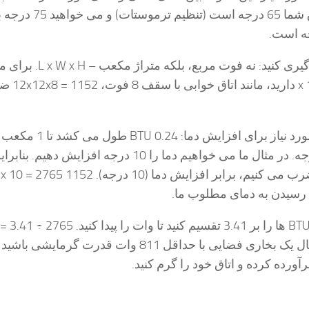
مثال، اگر دمای اتاق شما 65 درجه است (تنظیم ت
یری کنید:
نه فوت مربع، بلکه متراژ مکعب
اتاقی به ابعاد 12 x 12 دارید، م
محاسبه BTU های مورد نیاز برای افزایش دما: 0.24 
شود. فوت هوا 1 درجه. در مثال ما می خواهیم دما را 10 درجه افزایش 
مکعب را در 0.24 ضرب می کنیم، برابر افزایش دما (10 در
وات. شما باید به دنبال یک بخاری فضایی با حداقل 811 وات قدرت گرمایشی ب
برآورده کرده و اتاق خود را گرم کنید.