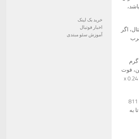
رموستات) و می خواهید 75 درجه باشد،
خرید بک لینک
اخبار فوتبال
 – L x W x H. برای مثال، اگر
آموزش سئو مبتدی
انند اتاق خوابی با سقف 8 فوت، 12x12x8 = 1152 ضرب
BTU طول می کشد تا 1 مکعب گرم
دهیم. بنابراین، فوت
جه). 1152 x 0.24 x 10 = 2765
BTU ها را بر 3.41 تقسیم کنید تا وات را پیدا کنید. 2765 ÷ 3.41 = 811
اشید تا به