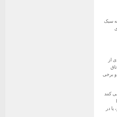
که سبک
ی
ی از
تاق
و برخی
ی کنند
یا در