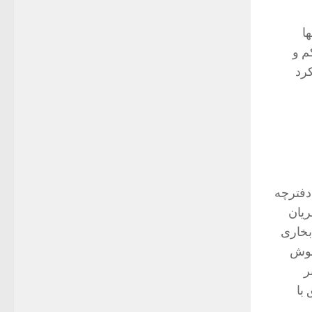
ا
م و
رد
دفترچه
ریان
بخاری
موش
ر
با