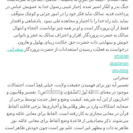
جنگ بدر و کفّار اسیر شده. إخبار غیبی رسول خدا به عمویش عباس در
پرداخت فدیه. سالک نباید فکر خود را در امور جزئی و کوچک متوقّف
نماید. باید راه خدا را با اختیار و مجاهده طی نمود . پادشاهی و اقتدار
فقط از آنِ پروردگار است و او بر همه چیز تواناست. التجاء و ابتهال
سالک به حضرت پروردگار. اقرار و اعتراف سالک به عجز و ناتوانی
خویش و بی‏نهایتی ذات حضرت حق. حکایت زیبای بهلول و هارون.
درخواست به فعلیّت رسیدن استعدادات از حضرت پروردگار.
سخرانی
aftab98
abadanian
alloyblog
سخرانی
تفسیر آیه نور برای فهمیدن حقیقت ولایت، خیلی مُعِدّ است. احتمالات
موجود در معنای ﴿ٱللَهُ نُورُ ٱلسَّمَٰوَٰتِ وَٱلۡأَرۡضِ﴾. تفسیر وهّابیون و
اخباریون از این آیه شریفه. کیفیت وضع و جعل حدیث توسط برخی از
صحابه. اشکالات وارد بر نظر وهّابی‌ها و أخباری‌ها. برخی قائلند الفاظ
قرآن در معانی مجازی به کار رفته است. الفاظ برای معانی عامّه وضع
می‌شوند. ذکر مصادیقی از قاعدۀ وضع الفاظ برای معانی عامّه. نور
ظاهر به ذات و مظهِر غیر است. علم نور است چون خودش ظاهر است