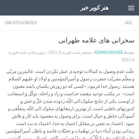
هنر کویر خبر
Skip to content
UNCATEGORIZED
0
سخرانی های علامه طهرانی
توسط
ADMIN43GHGEE
· منتشر شده
فوریه 8, 2023
· بروزرسانی شده
فوریه
8, 2023
علّت عدم وصول به کمالات توحیدی عمل نکردن است. عالی‏ترین مربّی
و معلّم بشریّت حضرت رسول و أمیرالمؤمنین و اولاد او علیهم السلام
هستند. رسول خدا فرمود: «کسی که دو روزش یکسان باشد مغبون
است». در مکتب توحید مقصد خداست و زاد و راحله، توکّل و استعانت
از اوست. یکی از نتایج سلوک الی اللَه زدوده شدن غلّ و غش و
کدورت‏های باطنی است. از بهترین ارمغان‏های سلوک الی اللَه بی‏تعلّقی و
آسودگی خاطر و خیال است. برای وصول به مقصود باید کار و تلاش
نمود . اعتماد به نفس در مقابل اعتماد به خدا، اعتماد به بت است.
زندانی بودن أبناء دنیا در توهّمات و تخیّلات فاسد و باطل. أمیرالمؤمنین
علیه السّلام: «قیمةُ کُلِّ امرِئٍ ما یُحسِنُه». نگاهی اجمالی به سرگذشت