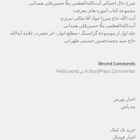
شرح حال اجمالی آیت‌الله‌العظمی ملّا حسین‌قلی همدانی
مجموعه کتاب آموزه های معرفت
آیت اللَه حاج میرزا جواد آقا ملکی تبریزی
آیت‌الله‌العظمی ملّا حسین‌قلی همدانی
جلد اول از موسوعۀ گرانسنگ «مطلع انوار» اثر حضرت علامه آیة‌الله
حاج سید محمدحسین حسینی طهرانی
Recent Comments
A WordPress Commenter
در
Hello world!
اخبار بورس
مه پاش
خرید بک لینک
اخبار فوتبال