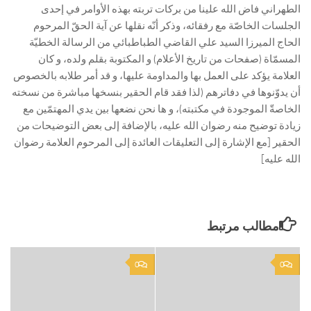
الطهراني فاض الله علينا من بركات تربته بهذه الأوامر في إحدى
الجلسات الخاصّة مع رفقائه، وذكر أنّه نقلها عن آية الحقّ المرحوم
الحاج الميرزا السيد علي القاضي الطباطبائي من الرسالة الخطيّة
المسمّاة (صفحات من تاريخ الأعلام) و المكتوبة بقلم ولده، و كان
العلامة يؤكد على العمل بها والمداومة عليها، و قد أمر طلابه بالخصوص
أن يدوّنوها في دفاترهم (لذا فقد قام الحقير بنسخها مباشرة من نسخته
الخاصةّ الموجودة في مكتبته)، و ها نحن نضعها بين يدي المهتمّين مع
زيادة توضيح منه رضوان الله عليه، بالإضافة إلى بعض التوضيحات من
الحقير [مع الإشارة إلى التعليقات العائدة إلى المرحوم العلامة رضوان
الله عليه]
مطالب مرتبط
0
0