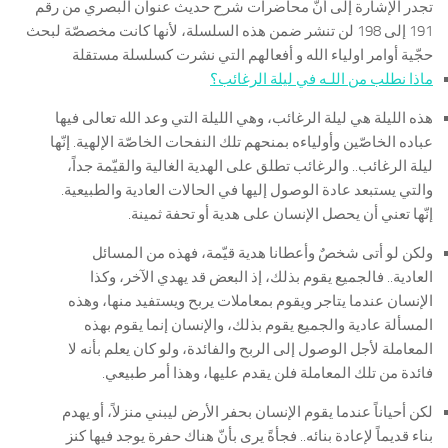
تجدر الإشارة إلى أنّ محاضرات شرح حديث عنوان البصري من رقم
191 إلى 198 لن تنشر ضمن هذه السلسلة، لأنها كانت مخصصّة لبحث
حجّية أوامر اولياء الله و أفعالهم التي نشرت كسلسلة مستقلة
ماذا نطلب من اللـه في ليلة الرغائب؟
هذه الليلة هي ليلة الرغائب، وهي الليلة التي وعد الله تعالى فيها
عباده الخاصّين وأولياءه بمنحهم تلك النفحات الخاصّة الإلهية. إنّها
ليلة الرغائب.. والرغائب تطلق على الهدية الغالية والقيّمة جداً،
والتي يستبعد عادة الوصول إليها في الحالات العادية والطبيعية.
إنّها تعني أن يحصل الإنسان على هدية أو تحفة ثمينة.
ولكن لو أتى شخصٌ وأعطانا هدية قيّمة، فهذه من المسائل
العادية.. فالجميع يقوم بذلك، إذ البعض قد يهدي الآخر، وكذا
الإنسان عندما يتاجر ويقوم بمعاملات يربح ويستفيد منها، وهذه
المسألة عادية والجميع يقوم بذلك، والإنسان إنما يقوم بهذه
المعاملة لأجل الوصول إلى الربح والفائدة، ولو كان يعلم بأنه لا
فائدة من تلك المعاملة فلن يقدم عليها، وهذا أمر طبيعي.
لكن أحياناً عندما يقوم الإنسان بحفر الأرض ليبني منزلاً، أو يهدم
بناء قديماً لإعادة بنائه.. فجأةً يرى بأنّ هناك حفرة يوجد فيها كنز