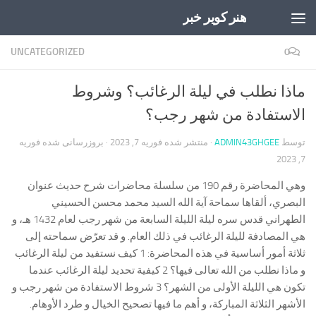
هنر کویر خبر
Skip to content
UNCATEGORIZED
0
ماذا نطلب في ليلة الرغائب؟ وشروط
الاستفادة من شهر رجب؟
توسط
ADMIN43GHGEE
· منتشر شده
فوریه 7, 2023
· بروزرسانی شده
فوریه
7, 2023
وهي المحاضرة رقم 190 من سلسلة محاضرات شرح حديث عنوان
البصري، ألقاها سماحة آية الله السيد محمد محسن الحسيني
الطهراني قدس سره ليلة الليلة السابعة من شهر رجب لعام 1432 هـ، و
هي المصادفة لليلة الرغائب في ذلك العام. و قد تعرّض سماحته إلى
ثلاثة أمور أساسية في هذه المحاضرة: 1 كيف نستفيد من ليلة الرغائب
و ماذا نطلب من الله تعالى فيها؟ 2 كيفية تحديد ليلة الرغائب عندما
تكون هي الليلة الأولى من الشهر؟ 3 شروط الاستفادة من شهر رجب و
الأشهر الثلاثة المباركة، و أهم ما فيها تصحيح الخيال و طرد الأوهام.