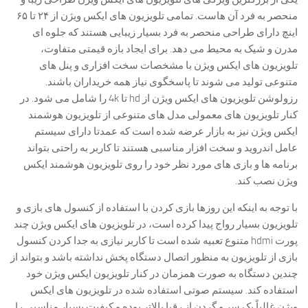
منحصر به فرد آن هاست. تمامی تلویزیون های ایکس ویژن از ۲۴ تا ۶۵
اینچ دارای طراحی منحصر به فرد بسیار زیبایی هستند که جلوه ای
مدرن و شیک به محیط می دهد. برای ایجاد بازه قیمتی متفاوت،
تلویزیون های ایکس ویژن با مشخصات سخت افزاری و پنل های
متنوعی تولید می شوند تا پاسخگوی نیاز همه خریداران باشند.
رزولوشن تلویزیون های ایکس ویژن از hd تا 4k را شامل می شود. در
کنار تلویزیون های معمولی مدل های متنوعی از تلویزیون هوشمند
ایکس ویژن نیز به بازار عرضه شده است که عمدتا دارای سیستم
عامل اندروید و سخت افزار مناسبی هستند تا کاربر به راحتی بتواند
برنامه ها و بازی های مورد نظر خود را روی تلویزیون هوشمند ایکس
ویژن نصب کند.
با توجه به اینکه این روزها بازی کردن با استفاده از کنسول های بازی و
تلویزیون بسیار رواج پیدا کرده است، در تلویزیون های ایکس ویژن چند
پورت hdmi متنوع تعبیه شده است تا کاربر نیازی به جدا کردن کنسول
بازی از تلویزیون به منظور اتصال دستگاه پخش نداشته باشد و بتواند از
چندین دستگاه به صورت همزمان در کنار تلویزیون ایکس ویژن خود
استفاده کند. سیستم صوتی استفاده شده در تلویزیون های ایکس
ویژن غالباً یک سر و گردن از رقبا بالاتر بوده و کیفیت بسیار مناسبی را