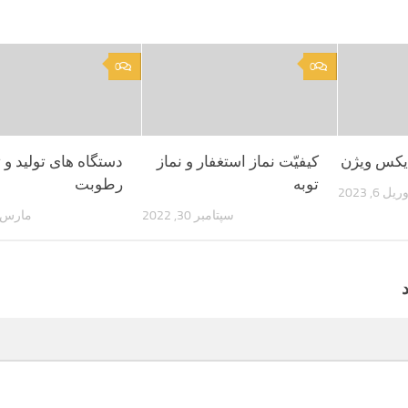
0
0
ایکس ویژن
کیفیّت نماز استغفار و نماز
دستگاه های تولید و 
توبه
رطوبت
ریل 6, 2023
سپتامبر 30, 2022
مارس 24, 022