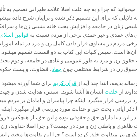
 میخوانید که چرا و به چه علت اصلا علامه طهرانی تصمیم به تأل
 دلایلی که برای این تصمیم ذکر شده و برایتان شرح داده میشو
ی زنان در جامعه و افزایش بحث خانه نشینی زن‌ها و سرافک
می‌های عمدی و غیر عمدی برخی از مردم نسبت به
قوانین اسلام
،
رخی مردم در مساوی قرار دادن کامل زن و مرد در تمام امورا
 آن‌ها است. سپس کلیات این کتاب به دو قسمت تقسیم میشود
 حقوق زن و مرد به طور عمومی و عادی در جامعه، و دوم بحث
حقوق زن در شرایط مختلفی چون
جهاد
، قضاوت، و پست حکوم
له بدیعه، ابتدا چند آیه از
قرآن کریم
برای شما آورده میشود تا
اوند از
خلقت
انسان‌ها آشنا شوید. سپس، هدایت شدن و جهت 
 بررسی قرار میگیرد. اینکه چرا پیامبران و امامان بر مردم مب
ذکر آیاتی، بحث حق و عدالت مورد بررسی قرار میگیرد. اینکه 
در این دنیا دارای حق و حقوقی بوده و این حق، از هیچکس فروگ
ات ظاهری و باطنی زن و مرد در چیست؟ و چرا اصلا خداوند، زن 
فکری نیز متفاوت خلق کرده است؟ چرا این تفاوت‌ها مختص انس