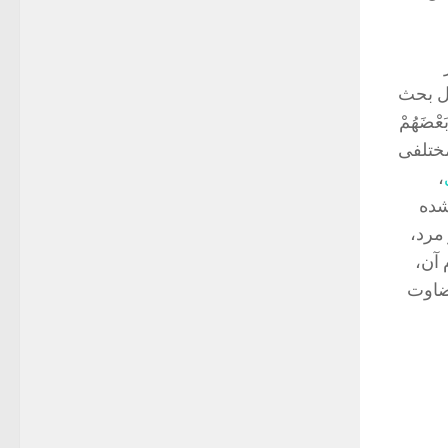
ل بحث
َعْضَهُمْ
 مختلفی
،
شده
مرد،
آن،
ضاوت