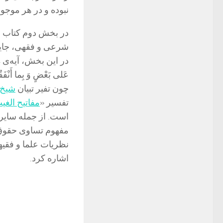
نبوده و در هر موجو
در بخش دوم کتاب ر
شرعی و فقهی، جایگ
در این بخش، آیه‌ی 34
عَلى‌ بَعْضٍ وَ بِما أ
چون تفیر تبیان
شیخ
تفسیر «
مفاتیح الغی
است. از جمله سایر 
مفهوم تساوی حقوق 
نظریات علما و فقی
اشاره کرد.