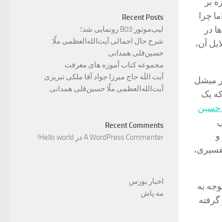
ه بر
ما چرا
Recent Posts
ا در
لیپ‌موتور B03 رونمایی شد؛
شرح حال اجمالی آیت‌الله‌العظمی ملّا
یل آن،
حسین‌قلی همدانی
مجموعه کتاب آموزه های معرفت
آیت اللَه حاج میرزا جواد آقا ملکی تبریزی
ر میشل
آیت‌الله‌العظمی ملّا حسین‌قلی همدانی
که یک
 حسین
‌
Recent Comments
و
A WordPress Commenter
در
Hello world!
فسیری،
اخبار بورس
وجه به
مه پاش
گرفته