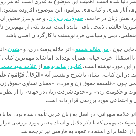
سر دنیا شده است. اهمیّت این موضوع به قدری است که هر روز
‌ها، آثار هنری و کتاب‌های پیرامون این موضوع، افزوده میشود. ا
د نقش زنان در جامعه،
حقوق مرد و زن
، و حد و مرز حضور آن‌ه
ا چالشی لاینحل باقی مانده است. شاید یکی از مهم‌ترین دلا
طقی، دینی و سیاسی فرد نویسنده یا کارگردان اصلی باشد.
ب‌هایی چون «
من ملاله هستم
» اثر ملاله یوسف زی، و «
شدن
» اث
با استقبال خوب جهانی همراه بوده‌اند. اما شاید مهم‌ترین کتابی 
در این مورد نوشته است،
کتاب رساله بدیعه
از
علامه سید محمد
. در این کتاب، ایشان با شرح و تفسیر آیه «الرِّجَالُ قَوَّامُونَ عَلَي
ث مهمی چون «فلسفه حقوق زن و مرد»، «معنای تساوی حقوق زن 
ت و حکومت زن»، و «حدود شرکت زنان در جهاد» را از نظر ت
 و اجتماعی مورد بررسی قرار داده است.
ثر علامه طهرانی، در اصل به زبان عربی تألیف شده بود، اما با ت
وعات مهمی که با ذکر دلایل و اسناد معتبر مورد بررسی قرار 
 از علما برای استفاده عموم به فارسی نیز ترجمه شد.