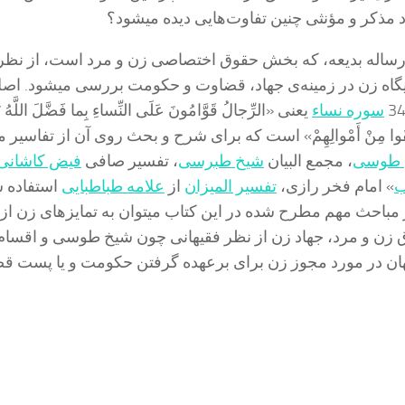
د مذکر و مؤنثی چنین تفاوت‌هایی دیده میشود؟
ساله بدیعه، که بخش حقوق اختصاصی زن و مرد است، از نظر
اه زن در زمینه‌ی جهاد، قضاوت و حكومت‌ بررسی میشود. اص
سوره نساء
یعنی «الرِّجالُ قَوَّامُونَ عَلَى النِّساءِ بِما فَضَّلَ اللَّهُ ب
َنْفَقُوا مِنْ أَمْوالِهِمْ‌» است که برای شرح و بحث روی آن از تفاسیر
 طوسی
، مجمع البیان
شیخ طبرسی
، تفسیر صافی
فیض کاشانی
ب
» امام فخر رازی،
تفسیر المیزان
از
علامه طباطبایی
استفاده 
مباحث مهم مطرح شده در این کتاب میتوان به تمایزهای زن از 
زن و مرد، جهاد زن از نظر فقیهانی چون شیخ طوسی و اقسام 
هان در مورد مجوز زن برای برعهده گرفتن حکومت و یا پست ق