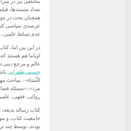
مختلفی نیز در سرا
تعداد مستندها، فیلم
همچنان بحث در مور
عرصه‌ی سیاسی کشوره
عدم تسلط علمی، من
در این بین اما، کتا
اوباما هم هستند که 
عالم و مرجع دینی 
حسینی طهرانی
باشد
النِّسَاء» ، مباح
مرد»، «مسئله قضاو
روائی، فقهی، علمی
کتاب رساله بدیعه، ا
جامعیت کتاب، و موض
بودند، توسط چند تن