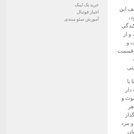
خرید بک لینک
یف این
اخبار فوتبال
د،
آموزش سئو مبتدی
ندگی
 و از
ت و
. قسمت
تی.
 با
دار
عوث و
هر
ذار
و مرد
ان